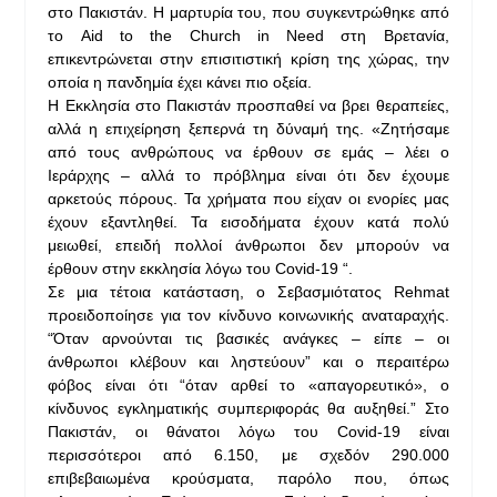
στο Πακιστάν. Η μαρτυρία του, που συγκεντρώθηκε από
το Aid to the Church in Need στη Βρετανία,
επικεντρώνεται στην επισιτιστική κρίση της χώρας, την
οποία η πανδημία έχει κάνει πιο οξεία.
Η Εκκλησία στο Πακιστάν προσπαθεί να βρει θεραπείες,
αλλά η επιχείρηση ξεπερνά τη δύναμή της. «Ζητήσαμε
από τους ανθρώπους να έρθουν σε εμάς – λέει ο
Ιεράρχης – αλλά το πρόβλημα είναι ότι δεν έχουμε
αρκετούς πόρους. Τα χρήματα που είχαν οι ενορίες μας
έχουν εξαντληθεί. Τα εισοδήματα έχουν κατά πολύ
μειωθεί, επειδή πολλοί άνθρωποι δεν μπορούν να
έρθουν στην εκκλησία λόγω του Covid-19 “.
Σε μια τέτοια κατάσταση, ο Σεβασμιότατος Rehmat
προειδοποίησε για τον κίνδυνο κοινωνικής αναταραχής.
“Όταν αρνούνται τις βασικές ανάγκες – είπε – οι
άνθρωποι κλέβουν και ληστεύουν” και ο περαιτέρω
φόβος είναι ότι “όταν αρθεί το «απαγορευτικό», ο
κίνδυνος εγκληματικής συμπεριφοράς θα αυξηθεί.” Στο
Πακιστάν, οι θάνατοι λόγω του Covid-19 είναι
περισσότεροι από 6.150, με σχεδόν 290.000
επιβεβαιωμένα κρούσματα, παρόλο που, όπως