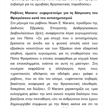
σεβασμό για τις αμοιβαίες θρησκευτικές παραδόσεις».
Ραβίνος Marans: ευχαριστούμε για τη δέσμευση του
Φραγκίσκου κατά του αντισημιτισμού
Στο μήνυμά του ραβίνου Noam E. Marans, προέδρου της
Διεθνούς Εβραϊκής Επιτροπής Διαθρησκειακών
Διαβουλεύσεων (ljcic), αναφέρονται λόγια ευγνωμοσύνης
για τον Πάπα. «Σε μια εποχή που ο αντισημιτισμός
βρίσκεται σε άνοδο και η φυσική απειλή κατά των
εβραϊκών κοινοτήτων και των Εβραίων είναι εξαιρετικά
αληθινή, είμαστε ευγνώμονες για τη σταθερότητα του
Πάπα Φραγκίσκου ο οποίος αναφέρθηκε με ισχυρά λόγια
και επανειλημμένα, ενάντια σε αυτή τη μάστιγα». Στη
συνέχεια εκφράζεται η αλληλεγγύη προς τους
«χριστιανούς αδελφούς και αδελφές μας» γράφει ο
ραβίνος, που σε όλο τον κόσμο, «υφίστανται σοβαρές
βιαιότητες αναφορικά με την θρησκευτική ελευθερία,
διακρίσεις και διώξεις». Ο Marans χαρακτηρίζει ως «μια
ευλογημένη φιλία» την από κοινού πορεία διαλόγου που
βασίζεται στην πεποίθηση «ότι τα ανθρώπινα όντα έχουν
δημιουργηθεί σύμφωνα με την θεϊκή εικόνα και ότι τα