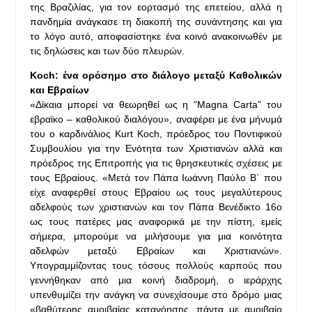
της Βραζιλίας, για τον εορτασμό της επετείου, αλλά η
πανδημία ανάγκασε τη διακοπή της συνάντησης και για
το λόγο αυτό, αποφασίστηκε ένα κοινό ανακοινωθέν με
τις δηλώσεις και των δύο πλευρών.
Koch: ένα ορόσημο στο διάλογο μεταξύ Καθολικών
και Εβραίων
«Δίκαια μπορεί να θεωρηθεί ως η “Magna Carta” του
εβραϊκο – καθολικού διαλόγου», αναφέρει με ένα μήνυμά
του ο καρδινάλιος Kurt Koch, πρόεδρος του Ποντιφικού
Συμβουλίου για την Ενότητα των Χριστιανών αλλά και
πρόεδρος της Επιτροπής για τις θρησκευτικές σχέσεις με
τους Εβραίους. «Μετά τον Πάπα Ιωάννη Παύλο Β΄ που
είχε αναφερθεί στους Εβραίου ως τους μεγαλύτερους
αδελφούς των χριστιανών και τον Πάπα Βενέδικτο 16ο
ως τους πατέρες μας αναφορικά με την πίστη, εμείς
σήμερα, μπορούμε να μιλήσουμε για μια κοινότητα
αδελφών μεταξύ Εβραίων και Χριστιανών».
Υπογραμμίζοντας τους τόσους πολλούς καρπούς που
γεννήθηκαν από μια κοινή διαδρομή, ο ιεράρχης
υπενθυμίζει την ανάγκη να συνεχίσουμε στο δρόμο μιας
«βαθύτερης αμοιβαίας κατανόησης, πάντα με αμοιβαίο