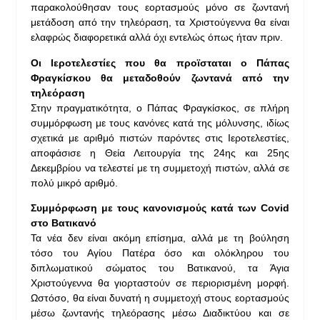
παρακολούθησαν τους εορτασμούς μόνο σε ζωντανή
μετάδοση από την τηλεόραση, τα Χριστούγεννα θα είναι
ελαφρώς διαφορετικά αλλά όχι εντελώς όπως ήταν πριν.
Οι Ιεροτελεστίες που θα προϊσταται ο Πάπας
Φραγκίσκου θα μεταδοθούν ζωντανά από την
τηλεόραση
Στην πραγματικότητα, ο Πάπας Φραγκίσκος, σε πλήρη
συμμόρφωση με τους κανόνες κατά της μόλυνσης, ιδίως
σχετικά με αριθμό πιστών παρόντες στις Ιεροτελεστίες,
αποφάσισε η Θεία Λειτουργία της 24ης και 25ης
Δεκεμβρίου να τελεστεί με τη συμμετοχή πιστών, αλλά σε
πολύ μικρό αριθμό.
Συμμόρφωση με τους κανονισμούς κατά των Covid
στο Βατικανό
Τα νέα δεν είναι ακόμη επίσημα, αλλά με τη βούληση
τόσο του Αγίου Πατέρα όσο και ολόκληρου του
διπλωματικού σώματος του Βατικανού, τα Άγια
Χριστούγεννα θα γιορταστούν σε περιορισμένη μορφή.
Ωστόσο, θα είναι δυνατή η συμμετοχή στους εορτασμούς
μέσω ζωντανής τηλεόρασης μέσω Διαδικτύου και σε