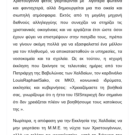
Χριστούγεννα φέτος γιορτάζονται με λιγότερα φωτεινά
και φανταχτερά, αλλά δημιουργείται μια πιο οικεία και
σιωπηλή ατμόσφαιρα. Εκτός από τη μεγάλη μηχανή
διεθνούς αλληλεγγύης που συνεχίζει να στηρίζει τις
χριστιανικές οικογένειες και να εργάζεται έτσι ώστε όσοι
έχουν φύγει να επιστρέψουν στην πατρίδα τους, πρέπει
να γίνουν ακόμη πολλά για να εξασφαλιστεί ένα μέλλον
για τον πληθυσμό, να αποκατασταθούν οι υπηρεσίες, τα
νοσοκομεία και τα σχολεία. Ως εκ τούτου, η ισχυρή
έκκληση που ξεκίνησε τις τελευταίες ημέρες από τον
Πατριάρχη της Βαβυλώνας των Χαλδαίων, τον καρδινάλιο
LouisRaphaelSako, σε ΜΚΟ, κοινωνικά ιδρύματα,
εκκλησίες και κυβερνήσεις: «Χρειαζόμαστε τη βοήθειά
σας, γνωρίζουμε ότι η ήττα του ISISπεριοχή δεν σημαίνει
ότι δεν χρειάζεται πλέον να βοηθήσουμε τους κατοίκους
της ».
Νωρίτερα, η απόφαση για την Εκκλησία της Χαλδαίας να
μην γιορτάσει τη Μ.Μ.Ε. τη νύχτα των Χριστουγέννων,
αλλά να τελέσει τις ιεροτελεστίες κατά τη διάρκεια της