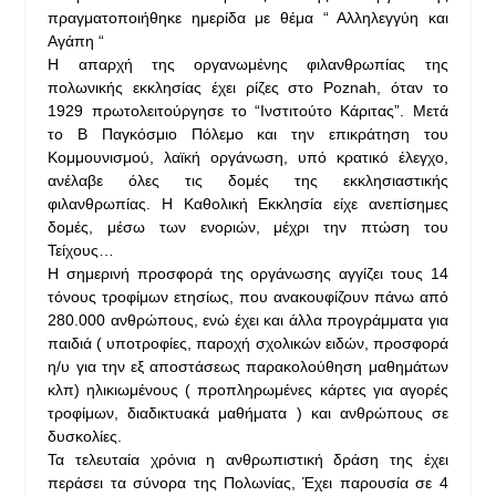
πραγματοποιήθηκε ημερίδα με θέμα “ Αλληλεγγύη και
Αγάπη “
Η απαρχή της οργανωμένης φιλανθρωπίας της
πολωνικής εκκλησίας έχει ρίζες στο Poznah, όταν το
1929 πρωτολειτούργησε το “Ινστιτούτο Κάριτας”. Μετά
το Β Παγκόσμιο Πόλεμο και την επικράτηση του
Κομμουνισμού, λαϊκή οργάνωση, υπό κρατικό έλεγχο,
ανέλαβε όλες τις δομές της εκκλησιαστικής
φιλανθρωπίας. Η Καθολική Εκκλησία είχε ανεπίσημες
δομές, μέσω των ενοριών, μέχρι την πτώση του
Τείχους…
Η σημερινή προσφορά της οργάνωσης αγγίζει τους 14
τόνους τροφίμων ετησίως, που ανακουφίζουν πάνω από
280.000 ανθρώπους, ενώ έχει και άλλα προγράμματα για
παιδιά ( υποτροφίες, παροχή σχολικών ειδών, προσφορά
η/υ για την εξ αποστάσεως παρακολούθηση μαθημάτων
κλπ) ηλικιωμένους ( προπληρωμένες κάρτες για αγορές
τροφίμων, διαδικτυακά μαθήματα ) και ανθρώπους σε
δυσκολίες.
Τα τελευταία χρόνια η ανθρωπιστική δράση της έχει
περάσει τα σύνορα της Πολωνίας, Έχει παρουσία σε 4