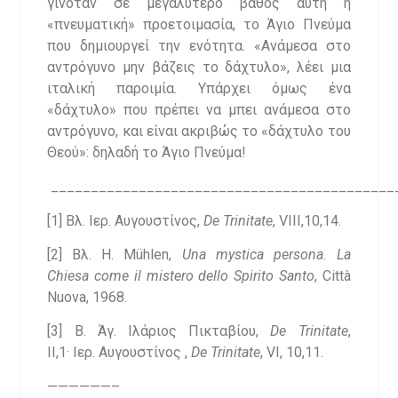
γινόταν σε μεγαλύτερο βάθος αυτή η
«πνευματική» προετοιμασία, το Άγιο Πνεύμα
που δημιουργεί την ενότητα. «Ανάμεσα στο
αντρόγυνο μην βάζεις το δάχτυλο», λέει μια
ιταλική παροιμία. Υπάρχει όμως ένα
«δάχτυλο» που πρέπει να μπει ανάμεσα στο
αντρόγυνο, και είναι ακριβώς το «δάχτυλο του
Θεού»: δηλαδή το Άγιο Πνεύμα!
___________________________________________
[1] Βλ. Ιερ. Αυγουστίνος,
De Trinitate
, VIII,10,14.
[2] Βλ. H. Mühlen,
Una mystica persona. La
Chiesa come il mistero dello Spirito Santo
, Città
Nuova, 1968.
[3] Β. Άγ. Ιλάριος Πικταβίου,
De Trinitate
,
II,1· Ιερ. Αυγουστίνος ,
De Trinitate
, VI, 10,11.
——————–