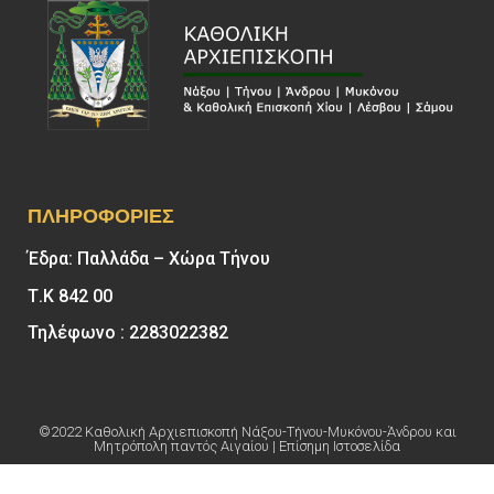
ΠΛΗΡΟΦΟΡΊΕΣ
Έδρα: Παλλάδα – Χώρα Τήνου
Τ.Κ 842 00
Τηλέφωνο : 2283022382
©2022 Καθολική Αρχιεπισκοπή Νάξου-Τήνου-Μυκόνου-Άνδρου και
Μητρόπολη παντός Αιγαίου | Επίσημη Ιστοσελίδα