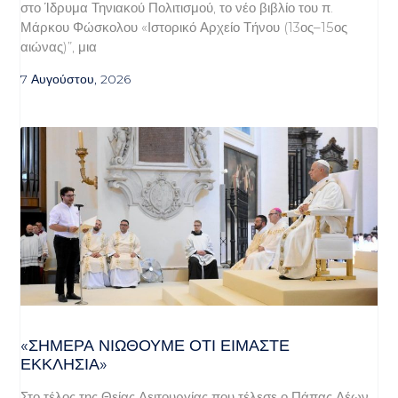
στο Ίδρυμα Τηνιακού Πολιτισμού, το νέο βιβλίο του π.
Μάρκου Φώσκολου «Ιστορικό Αρχείο Τήνου (13ος–15ος
αιώνας)”, μια
7 Αυγούστου, 2026
«ΣΉΜΕΡΑ ΝΙΏΘΟΥΜΕ ΌΤΙ ΕΊΜΑΣΤΕ
ΕΚΚΛΗΣΊΑ»
Στο τέλος της Θείας Λειτουργίας που τέλεσε ο Πάπας Λέων