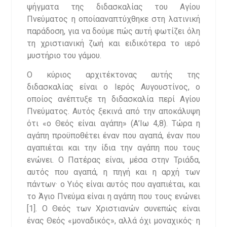
ψήγματα της διδασκαλίας του Αγίου
Πνεύματος η οποίααναπτύχθηκε στη λατινική
παράδοση, για να δούμε πώς αυτή φωτίζει όλη
τη χριστιανική ζωή και ειδικότερα το ιερό
μυστήριο του γάμου.
Ο κύριος αρχιτέκτονας αυτής της
διδασκαλίας είναι ο Ιερός Αυγουστίνος, ο
οποίος ανέπτυξε τη διδασκαλία περί Αγίου
Πνεύματος. Αυτός ξεκινά από την αποκάλυψη
ότι «ο Θεός είναι αγάπη» (Α’Ιω 4,8). Τώρα η
αγάπη προϋποθέτει έναν που αγαπά, έναν που
αγαπιέται και την ίδια την αγάπη που τους
ενώνει. Ο Πατέρας είναι, μέσα στην Τριάδα,
αυτός που αγαπά, η πηγή και η αρχή των
πάντων· ο Υιός είναι αυτός που αγαπιέται, και
το Άγιο Πνεύμα είναι η αγάπη που τους ενώνει
[1]. Ο Θεός των Χριστιανών συνεπώς είναι
ένας Θεός «μοναδικός», αλλά όχι μοναχικός· η