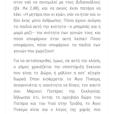
στον ναό να συνομιλεί με τους Διδασκάλους
(βλ. Λκ 2,48), και να ακούς έναν πατέρα να
λέει: «Η μητέρα σου κι εγώ», σαν να ήταν και οι
δύο ένας μόνο άνθρωπος. Πόσο έχουν ανάγκη
τα παιδιά αυτή την ενότητα –ο μπαμπάς και η
μαμά μαζί– την ενότητα των γονιών τους και
πόσο υποφέρουν όταν αυτή λείπει! Πόσο
υποφέρουν, πόσο υποφέρουν τα παιδιά των
γονιών που χωρίζουν!
Για να ανταποκριθεί, όμως, σε αυτή την κλήση,
ο γάμος χρειάζεται την υποστήριξη Εκείνου
που είναι το Δώρο, ή μάλλον η κατ’ εξοχήν
δωρεά. Όπου εισέρχεται το Άγιο Πνεύμα,
αναγεννιέται η ικανότητα να δίνεις τον εαυτό
σου. Μερικοί Πατέρες της Εκκλησίας
δήλωσαν ότι, όντας το αμοιβαίο δώρο του
Πατέρα και του Υιού στην Τριάδα, το Άγιο
Πνεύμα είναι και ο λόγος της χαράς που