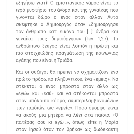
εξηγήσω γιατί! Ο χριστιανικός γάμος είναι το
ιερό μυστήριο του άνδρα και της γυναίκας που
γίνονται δώρο ο ένας στον άλλον. Αυτό
σκέφτηκε ο Δημιουργός όταν «δημιούργησε
τον άνθρωπο κατ’ εικόνα του […]: άνδρα και
γυναίκα τους δημιούργησε» (Γεν 1,27). Το
ανθρώπινο ζεύγος είναι λοιπόν η πρώτη και
πιο στοιχειώδης πραγμάτωση της κοινωνίας
αγάπης που είναι η Τριάδα.
Και οι σύζυγοι θα πρέπει να σχηματίζουν ένα
πρώτο πρόσωπο πληθυντικού, ένα «εμείς». Να
στέκεται ο ένας μπροστά στον άλλο ως
«εγώ» και «εσύ» και να στέκονται μπροστά
στον υπόλοιπο κόσμο, συμπεριλαμβανομένων
των παιδιών, ως «εμείς». Πόσο όμορφο είναι
να ακούς μια μητέρα να λέει στα παιδιά: «Ο
πατέρας σου κι εγώ…», όπως είπε η Μαρία
στον Ιησού όταν τον βρήκαν ως δωδεκαετή