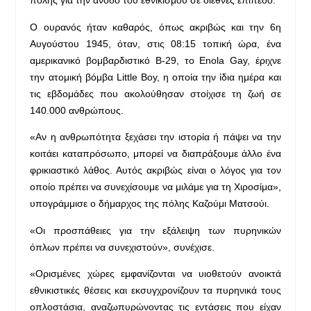
πόλης για την άνοδο του εθνικισμού σε διεθνές επίπεδο.
Ο ουρανός ήταν καθαρός, όπως ακριβώς και την 6η
Αυγούστου 1945, όταν, στις 08:15 τοπική ώρα, ένα
αμερικανικό βομβαρδιστικό B-29, το Enola Gay, έριχνε
την ατομική βόμβα Little Boy, η οποία την ίδια ημέρα και
τις εβδομάδες που ακολούθησαν στοίχισε τη ζωή σε
140.000 ανθρώπους.
«Αν η ανθρωπότητα ξεχάσει την ιστορία ή πάψει να την
κοιτάει καταπρόσωπο, μπορεί να διαπράξουμε άλλο ένα
φρικιαστικό λάθος. Αυτός ακριβώς είναι ο λόγος για τον
οποίο πρέπει να συνεχίσουμε να μιλάμε για τη Χιροσίμα»,
υπογράμμισε ο δήμαρχος της πόλης Καζούμι Ματσούι.
«Οι προσπάθειες για την εξάλειψη των πυρηνικών
όπλων πρέπει να συνεχιστούν», συνέχισε.
«Ορισμένες χώρες εμφανίζονται να υιοθετούν ανοικτά
εθνικιστικές θέσεις και εκσυγχρονίζουν τα πυρηνικά τους
οπλοστάσια, αναζωπυρώνοντας τις εντάσεις που είχαν