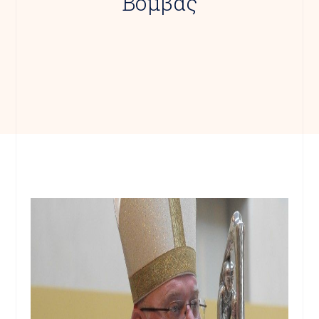
Βόμβας