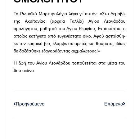
Το Ρωμαϊκό Μαρτυρολόγιο λέγει γι’ αυτόν: «Στο Λεμοβίκ
της Ακυϊτανίας (αρχαία Γαλλία) Αγίου Λεονάρδου
ομολογητού, μαθητού του Αγίου Ρεμιγίου, Επισκόπου, ο
οποίος κατήγετο από ευγενέστατο οίκο. Αφού ασπάσθη­
κε τον ερημικό βίο, έλαμψε σε αρετές και θαύματα, ιδίως
δε δοξάσθηκε εξαγοράζοντας αιχμαλώτους!»
Η ζωή του Αγίου Λεονάρδου τοποθετείται στα μέσα του
6ου αιώνα.
Προηγούμενο
Επόμενο