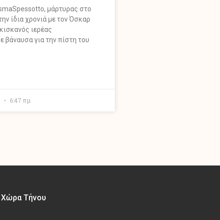
osmaSpessotto, μάρτυρας στο
ην ίδια χρονιά με τον Όσκαρ
κισκανός ιερέας
 βάναυσα για την πίστη του
0
6:47 πμ
– Χώρα Τήνου