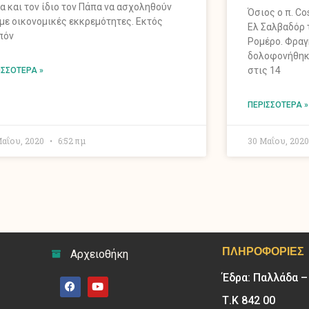
α και τον ίδιο τον Πάπα να ασχοληθούν
Όσιος ο π. C
 με οικονομικές εκκρεμότητες. Εκτός
Ελ Σαλβαδόρ τ
πόν
Ρομέρο. Φραγ
δολοφονήθηκε
στις 14
ΙΣΣΌΤΕΡΑ »
ΠΕΡΙΣΣΌΤΕΡΑ »
Μαΐου, 2020
6:52 πμ
30 Μαΐου, 202
ΠΛΗΡΟΦΟΡΊΕΣ
Αρχειοθήκη
Έδρα: Παλλάδα 
Τ.Κ 842 00