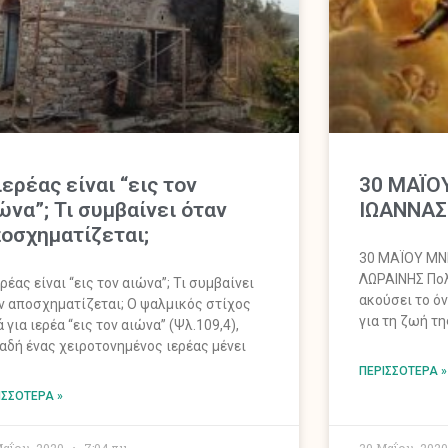
ιερέας είναι “εις τον
30 ΜΑΪΟ
ώνα”; Τι συμβαίνει όταν
ΙΩΑΝΝΑΣ
οσχηματίζεται;
30 ΜΑΪΟΥ ΜΝ
ΛΩΡΑΙΝΗΣ Πολλ
ερέας είναι “εις τον αιώνα”; Τι συμβαίνει
ακούσει το ό
ν αποσχηματίζεται; Ο ψαλμικός στίχος
για τη ζωή τη
ά για ιερέα “εις τον αιώνα” (Ψλ.109,4),
αδή ένας χειροτονημένος ιερέας μένει
ΠΕΡΙΣΣΌΤΕΡΑ »
ΙΣΣΌΤΕΡΑ »
Μαΐου, 2020
7:04 πμ
30 Μαΐου, 202