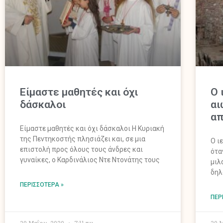
Είμαστε μαθητές και όχι
Ο 
δάσκαλοι
αι
απ
Είμαστε μαθητές και όχι δάσκαλοι Η Κυριακή
της Πεντηκοστής πλησιάζει και, σε μια
Ο ι
επιστολή προς όλους τους άνδρες και
ότα
γυναίκες, ο Καρδινάλιος Ντε Ντονάτης τους
μιλ
δηλ
ΠΕΡΙΣΣΌΤΕΡΑ »
ΠΕΡ
30 Μαΐου, 2020
7:11 πμ
30 