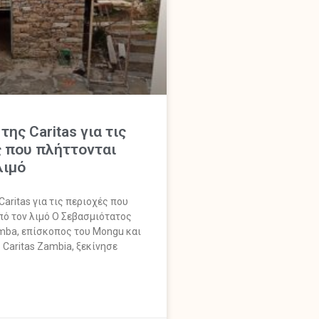
ης Caritas για τις
 που πλήττονται
λιμό
aritas για τις περιοχές που
πό τον λιμό Ο Σεβασμιότατος
mba, επίσκοπος του Mongu και
Caritas Zambia, ξεκίνησε