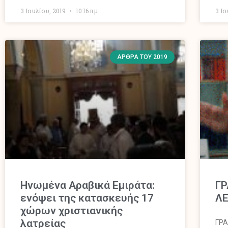
3 Ιουλίου, 2019
10:16 πμ
3 Ιο
ΆΡΘΡΑ ΤΟΥ 2019
Ηνωμένα Αραβικά Εμιράτα:
ΓΡ
ενόψει της κατασκευής 17
Λ
χώρων χριστιανικής
λατρείας
ΓΡΑ