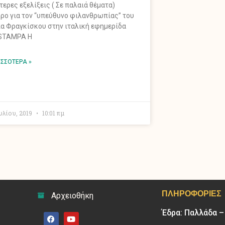
τερες εξελίξεις ( Σε παλαιά θέματα)
ρο για τον “υπεύθυνο φιλανθρωπίας” του
α Φραγκίσκου στην ιταλική εφημερίδα
STAMPA Η
ΙΣΣΌΤΕΡΑ »
υλίου, 2019
10:01 πμ
ΠΛΗΡΟΦΟΡΊΕΣ
Αρχειοθήκη
Έδρα: Παλλάδα 