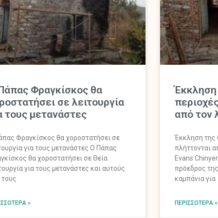
Πάπας Φραγκίσκος θα
Έκκληση τ
ροστατήσει σε λειτουργία
περιοχές
α τους μετανάστες
από τον 
άπας Φραγκίσκος θα χοροστατήσει σε
Έκκληση της C
τουργία για τους μετανάστες Ο Πάπας
πλήττονται α
γκίσκος θα χοροστατήσει σε Θεία
Evans Chinye
τουργία για τους μετανάστες και αυτούς
πρόεδρος της 
 τους
καμπάνια για
ΙΣΣΌΤΕΡΑ »
ΠΕΡΙΣΣΌΤΕΡΑ »