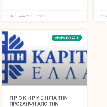
20 Ιουλίου, 2018
7:40 πμ
20 
ΆΡΘΡΑ ΤΟΥ 2018
Π Ρ Ο Κ Η Ρ Υ Ξ Η ΓΙΑ ΤΗΝ
ΠΡΟΣΛΗΨΗ ΑΠΟ ΤΗΝ