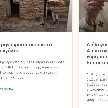
 μην ωραιοποιούμε το
Διάλογος
αγγέλιο
Αποστολι
νομιμοπ
Επισκόπ
μην ωραιοποιούμε το Ευαγγέλιο Στο Radio
icana Italia τα λόγια του αρχιεπισκόπου
 Παλέρμο και ο φόβος του ότι κατά τη
Διάλογος με 
ήτηση για τους
διαδοχή και 
διαδρομή νομ
Επισκόπων π
ΙΣΣΌΤΕΡΑ »
εντολή του Πά
γραφειοκρατι