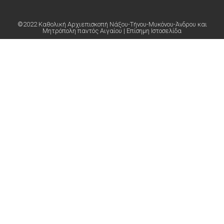
©2022 Καθολική Αρχιεπισκοπή Νάξου-Τήνου-Μυκόνου-Άνδρου και
Μητρόπολη παντός Αιγαίου | Επίσημη Ιστοσελίδα