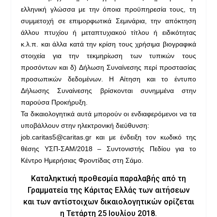
ελληνική γλώσσα με την όποια προϋπηρεσία τους, τη
συμμετοχή σε επιμορφωτικά Σεμινάρια, την απόκτηση
άλλου πτυχίου ή μεταπτυχιακού τίτλου ή ειδικότητας
κ.λ.π. και άλλα κατά την κρίση τους χρήσιμα βιογραφικά
στοιχεία για την τεκμηρίωση των τυπικών τους
προσόντων και δ) Δήλωση Συναίνεσης περί προστασίας
προσωπικών δεδομένων. Η Αίτηση και το έντυπο
Δήλωσης Συναίνεσης βρίσκονται συνημμένα στην
παρούσα Προκήρυξη.
Τα δικαιολογητικά αυτά μπορούν οι ενδιαφερόμενοι να τα
υποβάλλουν στην ηλεκτρονική διεύθυνση:
job.caritas5@caritas.gr και με ένδειξη τον κωδικό της
θέσης ΥΣΠ-ΣΑΜ/2018 – Συντονιστής Πεδίου για το
Κέντρο Ημερήσιας Φροντίδας στη Σάμο.
Καταληκτική προθεσμία παραλαβής από τη
Γραμματεία της Κάριτας Ελλάς των αιτήσεων
και των αντίστοιχων δικαιολογητικών ορίζεται
η Τετάρτη 25 Ιουλίου 2018.