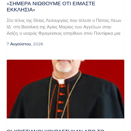
«ΣΉΜΕΡΑ ΝΙΏΘΟΥΜΕ ΌΤΙ ΕΊΜΑΣΤΕ
ΕΚΚΛΗΣΊΑ»
Στο τέλος της Θείας Λειτουργίας που τέλεσε ο Πάπας Λέων
ΙΔ΄ στη Βασιλική της Αγίας Μαρίας των Αγγέλων στην
Ασίζη, ο νεαρός Φραγκίσκος απηύθυνε στον Ποντίφικα μια
7 Αυγούστου, 2026