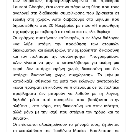
των εξόριστων, συμπεριλαμβανομένου του προέδρου
Laurent Gbagbo, έτσι ώστε να πάρουν τη θέση που τους
αναλογεί στη διαδικασία συμφιλίωσης που βρίσκεται σε
εξέλιξη στη χώρα». Αυτά διαβάζουμε στο μήνυμα που
δημοσιεύθηκε στις 20 Νοεμβρίου με τίτλο «Η προώθηση
της ειρήνης με σεβασμό στο νόμο και τις ελευθερίες».
Οι ιεράρχες συστήνουν «σθεναρά», ο εν λόγω διάλογος
«να λάβει υπόψη την προώθηση των ατομικών
δικαιωμάτων και ελευθεριών, την αμερόληπτη δικαιοσύνη
και τον πολιτισμό της συνάντησης». Υπογραμμίζουν:
«Δεν γίνεται να μην το επαναλάβουμε για ακόμη μια
φορά: δεν υπάρχει ειρήνη χωρίς δικαιοσύνη και δεν
υπάρχει δικαιοσύνη χωρίς συγχώρεση». Το μήνυμα
καταδικάζει σθεναρά τις μετά των εκλογών αναταραχές:
«είναι πράγματι επικίνδυνο να πιστεύουμε ότι τα πολιτικά
προβλήματα δεν μπορούν να λυθούν με τη λογική,
δηλαδή μέσα από συνομιλίες που βασίζονται στην
αλήθεια , στο νόμο, στη δικαιοσύνη και στην ισότητα,
αλλά μόνο με την ισχύ που σπέρνει τον τρόμο και το
θάνατο».
Οι επίσκοποι ολοκληρώνουν το μήνυμά τους, ζητώντας
τη μεσολάβηση της Παρθένου Μαρίας, Βασίλισσας της