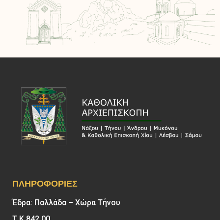
ΠΛΗΡΟΦΟΡΊΕΣ
Έδρα: Παλλάδα – Χώρα Τήνου
Τ.Κ 842 00