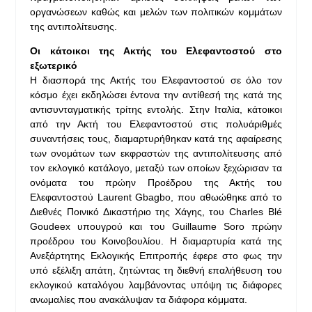
οργανώσεων καθώς και μελών των πολιτικών κομμάτων
της αντιπολίτευσης.
Οι κάτοικοι της Ακτής του Ελεφαντοστού στο
εξωτερικό
Η διασπορά της Ακτής του Ελεφαντοστού σε όλο τον
κόσμο έχει εκδηλώσει έντονα την αντίθεσή της κατά της
αντισυνταγματικής τρίτης εντολής. Στην Ιταλία, κάτοικοι
από την Ακτή του Ελεφαντοστού στις πολυάριθμές
συναντήσεις τους, διαμαρτυρήθηκαν κατά της αφαίρεσης
των ονομάτων των εκφραστών της αντιπολίτευσης από
τον εκλογικό κατάλογο, μεταξύ των οποίων ξεχώρισαν τα
ονόματα του πρώην Προέδρου της Ακτής του
Ελεφαντοστού Laurent Gbagbo, που αθωώθηκε από το
Διεθνές Ποινικό Δικαστήριο της Χάγης, του Charles Blé
Goudeex υπουγρού και του Guillaume Soro πρώην
προέδρου του Κοινοβουλίου. Η διαμαρτυρία κατά της
Ανεξάρτητης Εκλογικής Επιτροπής έφερε στο φως την
υπό εξέλιξη απάτη, ζητώντας τη διεθνή επαλήθευση του
εκλογικού καταλόγου λαμβάνοντας υπόψη τις διάφορες
ανωμαλίες που ανακάλυψαν τα διάφορα κόμματα.