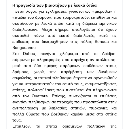
Η τραγωδία των βιαιοτήτων με λευκά όπλα
Γίνεται λόγος για εγκληματίες γνωστοί ως «μικρόβια» ή
«παιδιά του δρόμου», που τρομοκρατούν, επιτίθενται και
σκοτώνουν με λευκά όπλα κατά τη διάρκεια ειρηνικών
διαδηλώσεων. Μέχρι σήμερα υπολογίζεται ότι έχουν
σκοτωθεί πάνω από εκατό διαδηλωτές, κατά τις
επιθέσεις που διεπράχθησαν στις πόλεις Bonoua και
Bongouanou.
Στο Dabou, πενήντα χιλιόμετρα από το Abidjan,
σύμφωνα με πληροφορίες που παρείχε η αντιπολίτευση,
μετά από δύο ημέρες παρόμοιων επιθέσεων στους
δρόμους, χωρίς την παρέμβαση των δυνάμεων
ασφαλείας, οι τοπικοί πληθυσμοί έπρεπε να οργανωθούν
για να υπερασπιστούν τον εαυτό τους, αντιμετωπίζοντας
επίσης, πολιτοφύλακες που πιστεύεται ότι πληρώνονται
από τον Ouattara. Επίσης, συνεχίζονται οι επιθέσεις
εναντίον πληθυσμών σε περιοχές που προσκτώνται στην
αντιπολίτευση με λεηλασίες σπιτιών, πυρκαγιές και
πολλά θύματα που βρέθηκαν καμένα μέσα στα σπίτια
τους.
Επιπλέον, τα σπίτια ορισμένων πολιτικών της