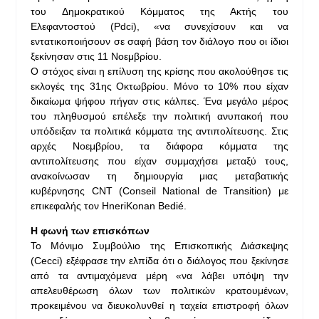
του Δημοκρατικού Κόμματος της Ακτής του
Ελεφαντοστού (Pdci), «να συνεχίσουν και να
εντατικοποιήσουν σε σαφή βάση τον διάλογο που οι ίδιοι
ξεκίνησαν στις 11 Νοεμβρίου.
Ο στόχος είναι η επίλυση της κρίσης που ακολούθησε τις
εκλογές της 31ης Οκτωβρίου. Μόνο το 10% που είχαν
δικαίωμα ψήφου πήγαν στις κάλπες. Ένα μεγάλο μέρος
του πληθυσμού επέλεξε την πολιτική ανυπακοή που
υπόδειξαν τα πολιτικά κόμματα της αντιπολίτευσης. Στις
αρχές Νοεμβρίου, τα διάφορα κόμματα της
αντιπολίτευσης που είχαν συμμαχήσει μεταξύ τους,
ανακοίνωσαν τη δημιουργία μιας μεταβατικής
κυβέρνησης CNT (Conseil National de Transition) με
επικεφαλής τον HneriKonan Bedié.
Η φωνή των επισκόπων
Το Μόνιμο Συμβούλιο της Επισκοπικής Διάσκεψης
(Cecci) εξέφρασε την ελπίδα ότι ο διάλογος που ξεκίνησε
από τα αντιμαχόμενα μέρη «να λάβει υπόψη την
απελευθέρωση όλων των πολιτικών κρατουμένων,
προκειμένου να διευκολυνθεί η ταχεία επιστροφή όλων