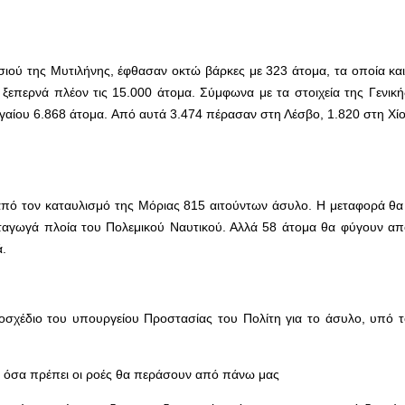
νησιού της Μυτιλήνης, έφθασαν οκτώ βάρκες με 323 άτομα, τα οποία κ
ξεπερνά πλέον τις 15.000 άτομα. Σύμφωνα με τα στοιχεία της Γενική
γαίου 6.868 άτομα. Από αυτά 3.474 πέρασαν στη Λέσβο, 1.820 στη Χίο
πό τον καταυλισμό της Μόριας 815 αιτούντων άσυλο. Η μεταφορά θα γ
ματαγωγά πλοία του Πολεμικού Ναυτικού. Αλλά 58 άτομα θα φύγουν απ
ά.
οσχέδιο του υπουργείου Προστασίας του Πολίτη για το άσυλο, υπό το
ε όσα πρέπει οι ροές θα περάσουν από πάνω μας