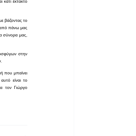
ι κάτι έκτακτο
με βάζοντας το
ν από πάνω μας
τα σύνορα μας,
ροσφύγων στην
ν.
μή που μπαίνει
αυτό είναι το
ια τον Γιώργο