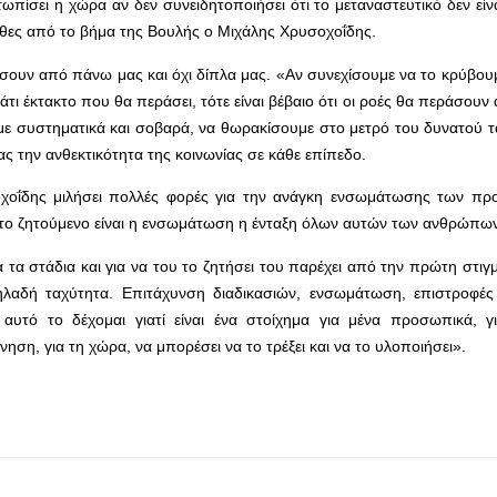
πίσει η χώρα αν δεν συνειδητοποιήσει ότι το μεταναστευτικό δεν είνα
 χθες από το βήμα της Βουλής ο Μιχάλης Χρυσοχοΐδης.
άσουν από πάνω μας και όχι δίπλα μας. «Αν συνεχίσουμε να το κρύβου
ι έκτακτο που θα περάσει, τότε είναι βέβαιο ότι οι ροές θα περάσου
ουμε συστηματικά και σοβαρά, να θωρακίσουμε στο μετρό του δυνατού 
ς την ανθεκτικότητα της κοινωνίας σε κάθε επίπεδο.
σοχοΐδης μιλήσει πολλές φορές για την ανάγκη ενσωμάτωσης των π
αι το ζητούμενο είναι η ενσωμάτωση η ένταξη όλων αυτών των ανθρώπω
 τα στάδια και για να του το ζητήσει του παρέχει από την πρώτη στιγ
ηλαδή ταχύτητα. Επιτάχυνση διαδικασιών, ενσωμάτωση, επιστροφές 
 αυτό το δέχομαι γιατί είναι ένα στοίχημα για μένα προσωπικά, γ
ηση, για τη χώρα, να μπορέσει να το τρέξει και να το υλοποιήσει».