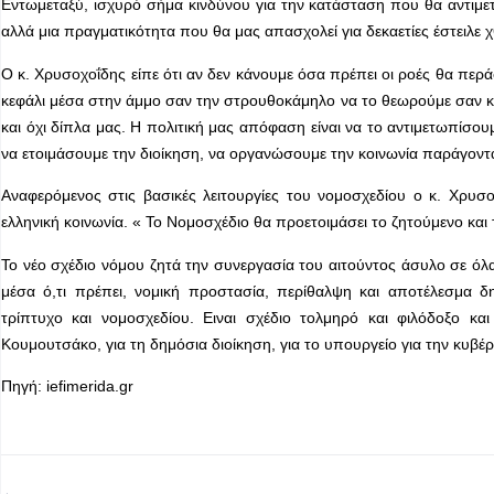
Εντωμεταξύ, ισχυρό σήμα κινδύνου για την κατάσταση που θα αντιμετω
αλλά μια πραγματικότητα που θα μας απασχολεί για δεκαετίες έστειλε
Ο κ. Χρυσοχοΐδης είπε ότι αν δεν κάνουμε όσα πρέπει οι ροές θα περ
κεφάλι μέσα στην άμμο σαν την στρουθοκάμηλο να το θεωρούμε σαν κάτ
και όχι δίπλα μας. Η πολιτική μας απόφαση είναι να το αντιμετωπίσ
να ετοιμάσουμε την διοίκηση, να οργανώσουμε την κοινωνία παράγοντα
Αναφερόμενος στις βασικές λειτουργίες του νομοσχεδίου ο κ. Χρυ
ελληνική κοινωνία. « Το Νομοσχέδιο θα προετοιμάσει το ζητούμενο κ
Το νέο σχέδιο νόμου ζητά την συνεργασία του αιτούντος άσυλο σε όλα
μέσα ό,τι πρέπει, νομική προστασία, περίθαλψη και αποτέλεσμα δ
τρίπτυχο και νομοσχεδίου. Ειναι σχέδιο τολμηρό και φιλόδοξο και
Κουμουτσάκο, για τη δημόσια διοίκηση, για το υπουργείο για την κυβέρν
Πηγή: iefimerida.gr