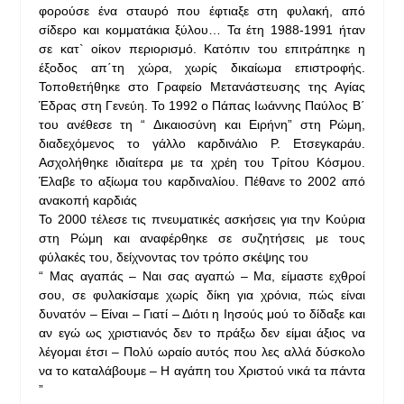
φορούσε ένα σταυρό που έφτιαξε στη φυλακή, από
σίδερο και κομματάκια ξύλου… Τα έτη 1988-1991 ήταν
σε κατ` οίκον περιορισμό. Κατόπιν του επιτράπηκε η
έξοδος απ΄τη χώρα, χωρίς δικαίωμα επιστροφής.
Τοποθετήθηκε στο Γραφείο Μετανάστευσης της Αγίας
Έδρας στη Γενεύη. Το 1992 ο Πάπας Ιωάννης Παύλος Β΄
του ανέθεσε τη “ Δικαιοσύνη και Ειρήνη” στη Ρώμη,
διαδεχόμενος το γάλλο καρδινάλιο Ρ. Ετσεγκαράυ.
Ασχολήθηκε ιδιαίτερα με τα χρέη του Τρίτου Κόσμου.
Έλαβε το αξίωμα του καρδιναλίου. Πέθανε το 2002 από
ανακοπή καρδιάς
Το 2000 τέλεσε τις πνευματικές ασκήσεις για την Κούρια
στη Ρώμη και αναφέρθηκε σε συζητήσεις με τους
φύλακές του, δείχνοντας τον τρόπο σκέψης του
“ Μας αγαπάς – Ναι σας αγαπώ – Μα, είμαστε εχθροί
σου, σε φυλακίσαμε χωρίς δίκη για χρόνια, πώς είναι
δυνατόν – Είναι – Γιατί – Διότι η Ιησούς μού το δίδαξε και
αν εγώ ως χριστιανός δεν το πράξω δεν είμαι άξιος να
λέγομαι έτσι – Πολύ ωραίο αυτός που λες αλλά δύσκολο
να το καταλάβουμε – Η αγάπη του Χριστού νικά τα πάντα
”