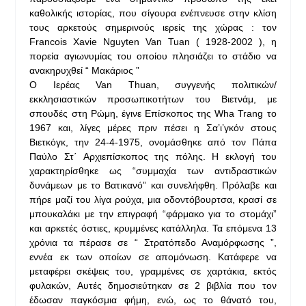
καθολικής ιστορίας, που σίγουρα ενέπνευσε στην κλίση
τους αρκετούς σημερινούς ιερείς της χώρας : τον
Francois Xavie Nguyten Van Tuan ( 1928-2002 ), η
πορεία αγιωνυμίας του οποίου πλησιάζει το στάδιο να
ανακηρυχθεί “ Μακάριος ”
Ο Ιερέας Van Thuan, συγγενής πολιτικών/
εκκλησιαστικών προσωπικοτήτων του Βιετνάμ, με
σπουδές στη Ρώμη, έγινε Επίσκοπος της Wha Trang το
1967 και, λίγες μέρες πριν πέσει η Σα’ι’γκόν στους
Βιετκόγκ, την 24-4-1975, ονομάσθηκε από τον Πάπα
Παύλο Στ΄ Αρχιεπίσκοπος της πόλης. Η εκλογή του
χαρακτηρίσθηκε ως “συμμαχία των αντιδραστικών
δυνάμεων με το Βατικανό” και συνελήφθη. Πρόλαβε και
πήρε μαζί του λίγα ρούχα, μια οδοντόβουρτσα, κρασί σε
μπουκαλάκι με την επιγραφή “φάρμακο για το στομάχι”
και αρκετές όστιες, κρυμμένες κατάλληλα. Τα επόμενα 13
χρόνια τα πέρασε σε “ Στρατόπεδο Αναμόρφωσης ”,
εννέα εκ των οποίων σε απομόνωση. Κατάφερε να
μεταφέρει σκέψεις του, γραμμένες σε χαρτάκια, εκτός
φυλακών, Αυτές δημοσιεύτηκαν σε 2 βιβλία που τον
έδωσαν παγκόσμια φήμη, ενώ, ως το θάνατό του,