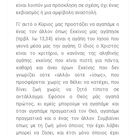
είναι λοιπόν μια πρόσκληση σε σχέση, όχι ένας
εκβιασμός ή μια αμφίβολη αναστολή.
Γι’ αυτό ο Κύριος μας προστάζει να αγαπάμε ο
ένας τον άλλον όπως Εκείνος μας αγάπησε
(πρβλ. Ιω 13,34): είναι η αγάπη του Ιησού που
γεννά μέσα μας την αγάπη. Ο ίδιος ο Χριστός
είναι το κριτήριο, ο κανόνας της αληθινής
αγάπης: εκείνης που είναι πιστή για πάντα,
καθαρή και άνευ όρων. Εκείνης που δεν
γνωρίζει ούτε «αλλά» ούτε «ίσως», που
προσφέρεται χωρίς να θέλει να κατέχει, που
δίνει ζωή χωρίς να ζητά τίποτα σε
αντάλλαγμα. Εφόσον ο Θεός μάς αγαπά
πρώτος, κι εμείς μπορούμε να αγαπάμε· και
όταν αγαπάμε πραγματικά τον Θεό, αγαπάμε
πραγματικά και ο ένας τον άλλον. Συμβαίνει
όπως με τη ζωή: μόνο όποιος την έχει λάβει
μπορεί να ζήσει, και έτσι μόνο όποιος έχει