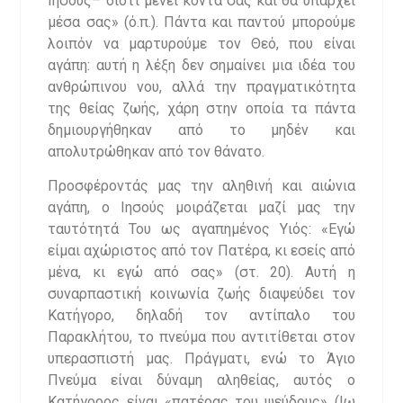
Ιησούς– διότι μένει κοντά σας και θα υπάρχει
μέσα σας» (ό.π.). Πάντα και παντού μπορούμε
λοιπόν να μαρτυρούμε τον Θεό, που είναι
αγάπη: αυτή η λέξη δεν σημαίνει μια ιδέα του
ανθρώπινου νου, αλλά την πραγματικότητα
της θείας ζωής, χάρη στην οποία τα πάντα
δημιουργήθηκαν από το μηδέν και
απολυτρώθηκαν από τον θάνατο.
Προσφέροντάς μας την αληθινή και αιώνια
αγάπη, ο Ιησούς μοιράζεται μαζί μας την
ταυτότητά Του ως αγαπημένος Υιός: «Εγώ
είμαι αχώριστος από τον Πατέρα, κι εσείς από
μένα, κι εγώ από σας» (στ. 20). Αυτή η
συναρπαστική κοινωνία ζωής διαψεύδει τον
Κατήγορο, δηλαδή τον αντίπαλο του
Παρακλήτου, το πνεύμα που αντιτίθεται στον
υπερασπιστή μας. Πράγματι, ενώ το Άγιο
Πνεύμα είναι δύναμη αληθείας, αυτός ο
Κατήγορος είναι «πατέρας του ψεύδους» (Ιω