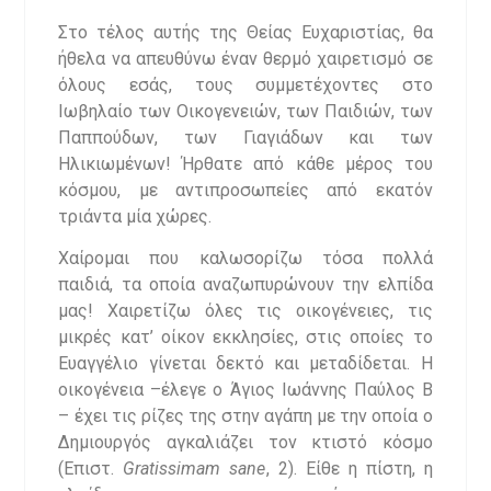
Στο τέλος αυτής της Θείας Ευχαριστίας, θα
ήθελα να απευθύνω έναν θερμό χαιρετισμό σε
όλους εσάς, τους συμμετέχοντες στο
Ιωβηλαίο των Οικογενειών, των Παιδιών, των
Παππούδων, των Γιαγιάδων και των
Ηλικιωμένων! Ήρθατε από κάθε μέρος του
κόσμου, με αντιπροσωπείες από εκατόν
τριάντα μία χώρες.
Χαίρομαι που καλωσορίζω τόσα πολλά
παιδιά, τα οποία αναζωπυρώνουν την ελπίδα
μας! Χαιρετίζω όλες τις οικογένειες, τις
μικρές κατ’ οίκον εκκλησίες, στις οποίες το
Ευαγγέλιο γίνεται δεκτό και μεταδίδεται. Η
οικογένεια –έλεγε ο Άγιος Ιωάννης Παύλος Β
– έχει τις ρίζες της στην αγάπη με την οποία ο
Δημιουργός αγκαλιάζει τον κτιστό κόσμο
(Επιστ.
Gratissimam sane
, 2). Είθε η πίστη, η