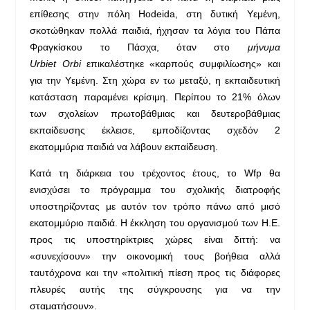
επίθεσης στην πόλη Hodeida, στη δυτική Υεμένη,
σκοτώθηκαν πολλά παιδιά, ήχησαν τα λόγια του Πάπα
Φραγκίσκου το Πάσχα, όταν στο
μήνυμα
Urbi
et
Orbi
επικαλέστηκε «καρπούς συμφιλίωσης» και
για την Υεμένη. Στη χώρα εν τω μεταξύ, η εκπαιδευτική
κατάσταση παραμένει κρίσιμη. Περίπου το 21% όλων
των σχολείων πρωτοβάθμιας και δευτεροβάθμιας
εκπαίδευσης έκλεισε, εμποδίζοντας σχεδόν 2
εκατομμύρια παιδιά να λάβουν εκπαίδευση.
Κατά τη διάρκεια του τρέχοντος έτους, το Wfp θα
ενισχύσει το πρόγραμμα του σχολικής διατροφής
υποστηρίζοντας με αυτόν τον τρόπο πάνω από μισό
εκατομμύριο παιδιά. Η έκκληση του οργανισμού των Η.Ε.
προς τις υποστηρίκτριες χώρες είναι διττή: να
«συνεχίσουν» την οικονομική τους βοήθεια αλλά
ταυτόχρονα και την «πολιτική πίεση προς τις διάφορες
πλευρές αυτής της σύγκρουσης για να την
σταματήσουν».