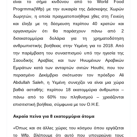
είναι το σήμα κινδύνου από το World Food
Progrmma(Wfp) με την ευκαιρία της Διάσκεψης Χωρών
δωρητών, η οποία πραγματοποιήθηκε χθες στη Γενεύη
και έληξε με τη δέσμευση περίπου 40 κρατών και
οργανισμών ότι θα παράσχουν πάνω από 2
δισεκατομμύρια δολάρια για τη χρηματοδότηση
ανθρωπιστικής βοήθειας στην Υεμένη για το 2018. Από
την παρέμβαση του συνασπισμού υπό την ηγεσία της
Σαουδικής Αραβίας και των Ηνωμένων Αραβικών
Εμιράτων κατά των ανταρτών σιιτών Houthi, που τον
περασμένο Δεκέμβριο σκότωσαν τον πρόεδρο Ali
Abdullah Saleh, η Υεμένη συνεχίζει να είναι μια χώρα
βαθιά ασταθής: περίπου 18 εκατομμύρια άνθρωποι –
πάνω από το 60% του πληθυσμού – χρειάζονται
επισιτιστική βοήθεια, σύμφωνα με τον Ο.Η.Ε.
Ακραία πείνα για 8 εκατομμύρια άτομα
«Όπως και σε άλλες χώρες του κόσμου όπου εργάζεται
το Wfp, βλέπουμε ότι αυτό που υποχρεώνει τους