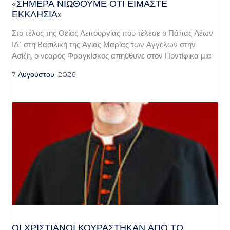
«ΣΉΜΕΡΑ ΝΙΏΘΟΥΜΕ ΌΤΙ ΕΊΜΑΣΤΕ
ΕΚΚΛΗΣΊΑ»
Στο τέλος της Θείας Λειτουργίας που τέλεσε ο Πάπας Λέων
ΙΔ΄ στη Βασιλική της Αγίας Μαρίας των Αγγέλων στην
Ασίζη, ο νεαρός Φραγκίσκος απηύθυνε στον Ποντίφικα μια
7 Αυγούστου, 2026
ΟΙ ΧΡΙΣΤΙΑΝΟΊ ΚΟΥΡΆΣΤΗΚΑΝ ΑΠΌ ΤΟ