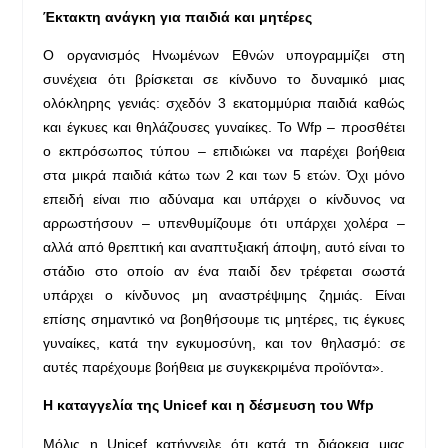
Έκτακτη ανάγκη για παιδιά και μητέρες
Ο οργανισμός Ηνωμένων Εθνών υπογραμμίζει στη
συνέχεια ότι βρίσκεται σε κίνδυνο το δυναμικό μιας
ολόκληρης γενιάς: σχεδόν 3 εκατομμύρια παιδιά καθώς
και έγκυες και θηλάζουσες γυναίκες. Το Wfp – προσθέτει
ο εκπρόσωπος τύπου – επιδιώκει να παρέχει βοήθεια
στα μικρά παιδιά κάτω των 2 και των 5 ετών. Όχι μόνο
επειδή είναι πιο αδύναμα και υπάρχει ο κίνδυνος να
αρρωστήσουν – υπενθυμίζουμε ότι υπάρχει χολέρα –
αλλά από θρεπτική και αναπτυξιακή άποψη, αυτό είναι το
στάδιο στο οποίο αν ένα παιδί δεν τρέφεται σωστά
υπάρχει ο κίνδυνος μη αναστρέψιμης ζημιάς. Είναι
επίσης σημαντικό να βοηθήσουμε τις μητέρες, τις έγκυες
γυναίκες, κατά την εγκυμοσύνη, και τον θηλασμό: σε
αυτές παρέχουμε βοήθεια με συγκεκριμένα προϊόντα».
Η καταγγελία της
Unicef
και η δέσμευση του
Wfp
Μόλις η Unicef κατήγγειλε ότι κατά τη διάρκεια μιας