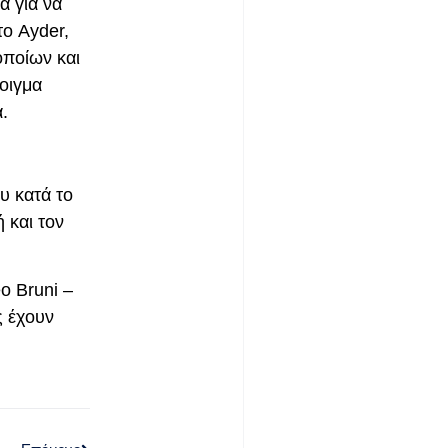
α για να
το Ayder,
οποίων και
νοιγμα
.
υ κατά το
 και τον
o Bruni –
ς έχουν