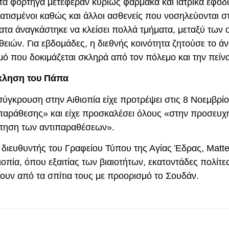
πτά φορτηγά μετέφεραν κυρίως φάρμακα και ιατρικά εφόδι
τισμένοι καθώς και άλλοι ασθενείς που νοσηλεύονται σ
ατα άναγκάστηκε να κλείσει πολλά τμήματα, μεταξύ των 
θειών. Για εβδομάδες, η διεθνής κοινότητα ζητούσε το ά
ό που δοκιμάζεται σκληρά από τον πόλεμο και την πείνα
κληση του Πάπα
γκρουση στην Αιθιοπία είχε προτρέψει στις 8 Νοεμβρίο
παράθεσης» και είχε προσκαλέσει όλους «στην προσευχή
θέτηση των αντιπαραθέσεων».
 διευθυντής του Γραφείου Τύπου της Αγίας Έδρας, Matte
οπία, όπου εξαιτίας των βιαιοτήτων, εκατοντάδες πολίτε
γουν από τα σπίτια τους με προορισμό το Σουδάν.