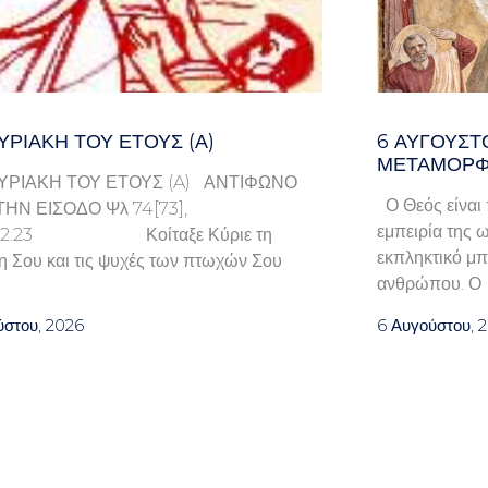
ΥΡΙΑΚΉ ΤΟΥ ΈΤΟΥΣ (Α)
6 ΑΥΓΟΥΣΤ
ΜΕΤΑΜΟΡΦ
ΥΡΙΑΚΗ ΤΟΥ ΕΤΟΥΣ (A) ΑΝΤΙΦΩΝΟ
Ο Θεός είναι 
ΤΗΝ ΕΙΣΟΔΟ Ψλ 74[73],
εμπειρία της ω
9.22.23 Κοίταξε Κύριε τη
εκπληκτικό μπ
η Σου και τις ψυχές των πτωχών Σου
ανθρώπου. Ο
ύστου, 2026
6 Αυγούστου, 