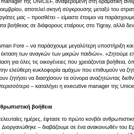
e manager της UNICEF, αναφερόμενη στη δραματική ανθ
Νοεμβρίου, αποτελεί σκηνή σύγκρουσης μεταξύ του στρατ
γάτες μας – προσθέτει – είμαστε έτοιμοι να παράσχουμ
τα βοήθειας σε διάφορους εταίρους στο Tigray, αλλά δε
olsman Fore – να παράσχουμε μεγαλύτερη υποστήριξη και
 έκταση των αναγκών των μικρών παιδιών». «Ζητούμε ε
η για όλες τις οικογένειες που χρειάζονται βοήθεια, όπ
ν την ελεύθερη κυκλοφορία αμάχων που επιθυμούν να ζη
υν ζητήσει να διασχίσουν τα σύνορα αναζητώντας διεθ
ρισσότερο – καταλήγει η executive manager της Unicef 
θρωπιστική βοήθεια
 τελευταίες ημέρες, έφτασε το πρώτο κονβόι ανθρωπιστικ
ό. Διοργανώθηκε – διαβάζουμε σε ένα ανακοινωθέν του 