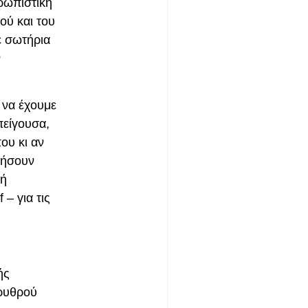
ρωπιστική
ού και του
ε σωτήρια
ν
 να έχουμε
πείγουσα,
ου κι αν
τήσουν
νή
– για τις
ής
Ερυθρού