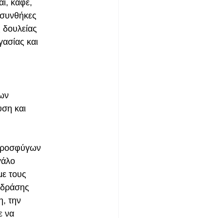
ι, καφέ,
 συνθήκες
ς δουλείας
γασίας και
ων
υση και
 προσφύγων
γάλο
με τους
 δράσης
η, την
ε να