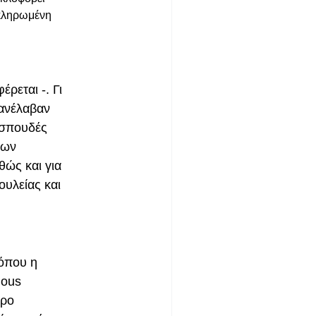
οκληρωμένη
έρεται -.
Γι
 ανέλαβαν
ς σπουδές
των
θώς και για
υλείας και
 όπου η
ious
ερο