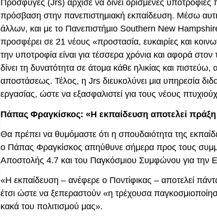
Πρόσφυγες (Jrs) άρχισε να δίνει ορισμένες υποτροφίες
πρόσβαση στην πανεπιστημιακή εκπαίδευση. Μέσω αυτή
άλλων, και με το Πανεπιστήμιο Southern New Hampshire
προσφέρει σε 21 νέους «προστασία, ευκαιρίες και κοι
την υποτροφία είναι για τέσσερα χρόνια και αφορά στον
δίνει τη δυνατότητα σε άτομα κάθε ηλικίας και πιστεύω
αποστάσεως. Τέλος, η Jrs διευκολύνει μια υπηρεσία διδ
εργασίας, ώστε να εξασφαλιστεί για τους νέους πτυχι
Πάπας Φραγκίσκος:
«
Η
εκπαίδευση αποτελεί πράξη
Θα πρέπει να θυμόμαστε ότι η σπουδαιότητα της εκπαί
ο Πάπας Φραγκίσκος απηύθυνε σήμερα προς τους συμμετ
Αποστολής 4.7 και του Παγκόσμιου Συμφώνου για την 
«Η εκπαίδευση – ανέφερε ο Ποντίφικας – αποτελεί πάντ
έτσι ώστε να ξεπεραστούν «η τρέχουσα παγκοσμιοποίησ
κακά του πολιτισμού μας».