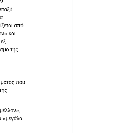
ην
εταξύ
να
ίζεται από
ων» και
 εξ
όσμο της
ύματος που
της
 μέλλον»,
ο «μεγάλα