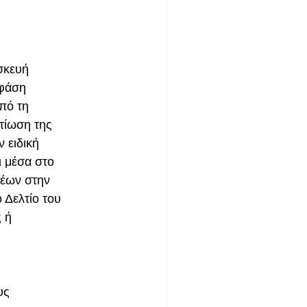
σκευή
 φάση
πό τη
τίωση της
 ειδική
ι μέσα στο
νέων στην
 Δελτίο του
ς ή
υς