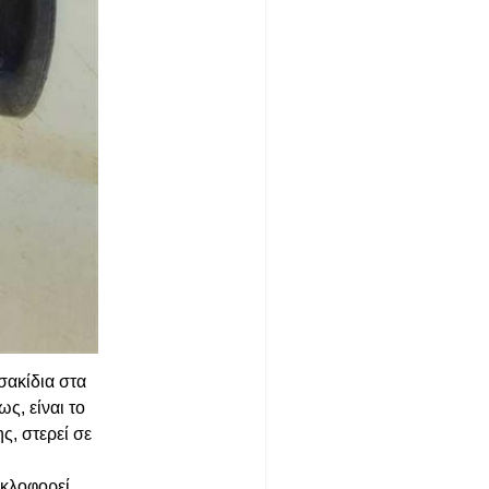
σακίδια στα
ς, είναι το
ς, στερεί σε
υκλοφορεί