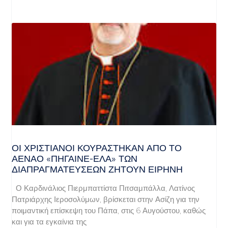
ΟΙ ΧΡΙΣΤΙΑΝΟΊ ΚΟΥΡΆΣΤΗΚΑΝ ΑΠΌ ΤΟ
ΑΈΝΑΟ «ΠΉΓΑΙΝΕ-ΈΛΑ» ΤΩΝ
ΔΙΑΠΡΑΓΜΑΤΕΎΣΕΩΝ ΖΗΤΟΎΝ ΕΙΡΉΝΗ
Ο Καρδινάλιος Πιερμπαττίστα Πιτσαμπάλλα, Λατίνος
Πατριάρχης Ιεροσολύμων, βρίσκεται στην Ασίζη για την
ποιμαντική επίσκεψη του Πάπα, στις 6 Αυγούστου, καθώς
και για τα εγκαίνια της