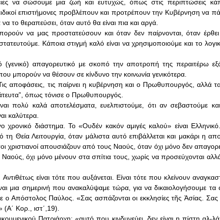
ιες να σώσουμε μια ζωή και ευτυχώς, όπως στις περιπτώσεις κά
ειδικοί επιστήμονες προβλέπουν και προτρέπουν την Κυβέρνηση να πά
να το θεραπεύσει, όταν αυτό θα είναι πια και αργά.
ορούν να μας προστατεύσουν και όταν δεν παίρνονται, όταν έρθει
ατευτούμε. Κάποια στιγμή καλό είναι να χρησιμοποιούμε και το λογικό
ό (γενικό) απαγορευτικό με σκοπό την αποτροπή της περαιτέρω ε
που μπορούν να θέσουν σε κίνδυνο την κοινωνία γενικότερα.
 Τις αποφάσεις, τις παίρνει η κυβέρνηση και ο Πρωθυπουργός, αλλά τ
μάτευτα”, όπως τόνισε ο Πρωθυπουργός.
ναι πολύ καλά αποτελέσματα, ευελπιστούμε, ότι αν σεβαστούμε κα
ναι καλύτερα.
ίγο χρονικό διάστημα. Το «Ουδέν κακόν αμιγές καλού» είναι Ελληνικ
πό τη Θεία Λειτουργία, όταν μάλιστα αυτό επιβάλλεται και μακάρι η α
οι χριστιανοί απουσιάζουν από τους Ναούς, όταν όχι μόνο δεν απαγορε
ς Ναούς, όχι μόνο μένουν στα σπίτια τους, χωρίς να προσεύχονται αλλά
 Αντιθέτως είναι τότε που αυξάνεται. Είναι τότε που κλείνουν αναγκασ
είναι μια σημερινή που ανακαλύψαμε τώρα, για να δικαιολογήσουμε τα 
ψε ο Απόστολος Παύλος. «Σας ασπάζονται οι εκκλησίες τῆς Ἀσίας. Σας
 (Α΄ Κορ., ιστ΄,19).
υμενικού Πατριάρχη: «αυτό που κινδυνεύει, δεν είναι η πίστη αλ-λά 