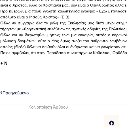
είναι ο Χριστός, αλλά οι Χριστιανοί μας, δεν είναι ο Θεάνθρωπος αλλά 
Προ ημερών, μία πολύ γνωστή καλλιτέχνιδα έγραψε: «Έχω μετανιώσει γ
απόλυτο είναι ο Ιησούς Χριστός» (Ε.Β).
Θέλω να συγχαρώ όλα τα μέλη της Εκκλησίας μας διότι μέχρι στιγμ
τήρησαν με «θρησκευτική ευλάβεια» τις σχετικές οδηγίες της Πολιτείας 
Θέλω και να διερωτηθώ: μήπως είναι μια ευκαιρία, αυτός ο κορωνοϊό
μόλυνση δογμάτων, ούτε ο Υιός όμως σώζει τον άνθρωπο λαμβάνοντ
οποίος (Θεός) θέλει να σωθούν όλοι οι άνθρωποι και να γνωρίσουν σε β
Ποιος αμφιβάλει, ότι στον Παράδεισο συνυπάρχουν Καθολικοί, Ορθόδοξοι
+ Ν
Προηγούμενο
Κοινοποίηση Άρθρου: