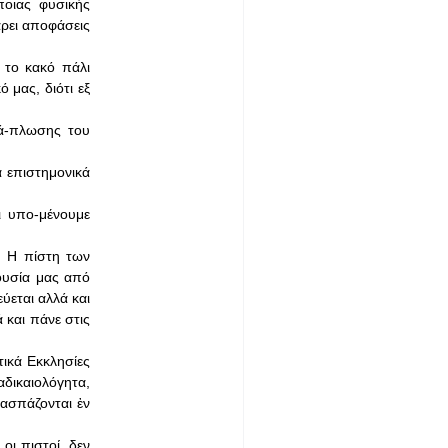
ποιας φυσικής
ρει αποφάσεις
 το κακό πάλι
 μας, διότι εξ
ξά-πλωσης του
α επιστημονικά
ι υπο-μένουμε
ό. Η πίστη των
πουσία μας από
ύεται αλλά και
 και πάνε στις
τικά Εκκλησίες
αδικαιολόγητα,
 ασπάζονται ἐν
οι πιστοί, δεν