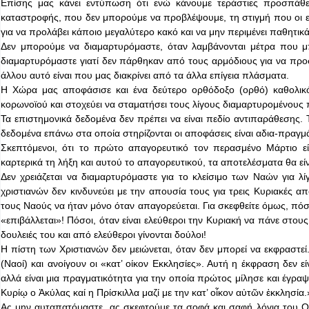
Επίσης μας κάνει εντύπωση ότι ενώ κάνουμε τεράστιες προσπάθε
καταστροφής, που δεν μπορούμε να προβλέψουμε, τη στιγμή που οι 
για να προλάβει κάποιο μεγαλύτερο κακό και να μην περιμένει παθητικά 
Δεν μπορούμε να διαμαρτυρόμαστε, όταν λαμβάνονται μέτρα που μπ
διαμαρτυρόμαστε γιατί δεν πάρθηκαν από τους αρμόδιους για να προστ
άλλου αυτό είναι που μας διακρίνει από τα άλλα επίγεια πλάσματα.
Η Χώρα μας αποφάσισε και ένα δεύτερο ορθόδοξο (ορθό) καθολικ
κορωνοϊού και στοχεύει να σταματήσει τους λίγους διαμαρτυρομένους 
Τα επιστημονικά δεδομένα δεν πρέπει να είναι πεδίο αντιπαράθεσης.
δεδομένα επάνω στα οποία στηρίζονται οι αποφάσεις είναι αδια-πραγ
Σκεπτόμενοι, ότι το πρώτο απαγορευτικό τον περασμένο Μάρτιο εί
καρτερικά τη λήξη και αυτού το απαγορευτικού, τα αποτελέσματα θα εί
Δεν χρειάζεται να διαμαρτυρόμαστε για το κλείσιμο των Ναών για λ
χριστιανών δεν κινδυνεύει με την απουσία τους για τρεις Κυριακές α
τους Ναούς να ήταν μόνο όταν απαγορεύεται. Για σκεφθείτε όμως, πόσ
«επιβάλλεται»! Πόσοι, όταν είναι ελεύθεροι την Κυριακή να πάνε στου
δουλειές του και από ελεύθεροι γίνονται δούλοι!
Η πίστη των Χριστιανών δεν μειώνεται, όταν δεν μπορεί να εκφραστεί.
(Ναοί) και ανοίγουν οι «κατ’ οίκον Εκκλησίες». Αυτή η έκφραση δεν 
αλλά είναι μια πραγματικότητα για την οποία πρώτος μίλησε και έγρα
Κυρίῳ ο Ἀκύλας καί η Πρίσκιλλα μαζί με την κατ’ οἶκον αὐτῶν ἐκκλησία.»
Ας μην αυταπατόμαστε, ας σκεφτούμε τα σοφά και σαφή λόγια του Οικο