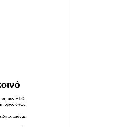
κοινό
ρους των ΜΕΘ,
wn, όμως όπως
ειδητοποιούμε