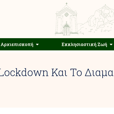
Αρχιεπίσκοπος
Αρχιεπισκοπή
Εκκλησιαστ
Αρχιεπισκοπή
Εκκλησιαστική Ζωή
 Lockdown Και Το Διαμ