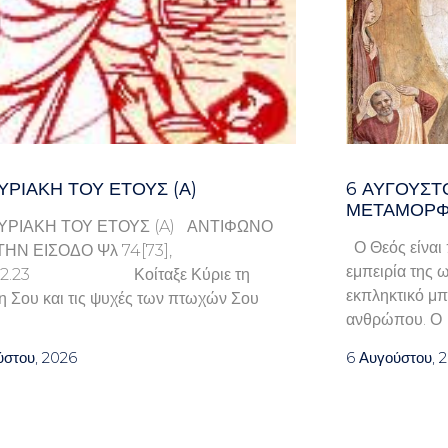
ΥΡΙΑΚΉ ΤΟΥ ΈΤΟΥΣ (Α)
6 ΑΥΓΟΥΣΤ
ΜΕΤΑΜΟΡΦ
ΥΡΙΑΚΗ ΤΟΥ ΕΤΟΥΣ (A) ΑΝΤΙΦΩΝΟ
Ο Θεός είναι 
ΤΗΝ ΕΙΣΟΔΟ Ψλ 74[73],
εμπειρία της ω
9.22.23 Κοίταξε Κύριε τη
εκπληκτικό μπ
η Σου και τις ψυχές των πτωχών Σου
ανθρώπου. Ο
ύστου, 2026
6 Αυγούστου, 