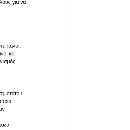
λους για να
ε Ιταλοί,
νοι και
ωνισμός
σμιοτάτου
 τρία
ων
ταξύ