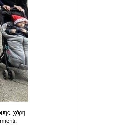
ώμης, χάρη
rmenti,