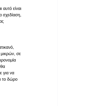
ι αυτό είναι
α σχεδίαση,
ας
ατικανό,
 μικρών, σε
ειρονομία
 θα
ε για να
ι το δώρο