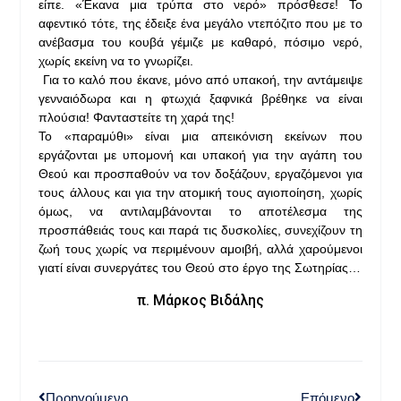
είπε. «Έκανα μια τρύπα στο νερό» πρόσθεσε! Το
αφεντικό τότε, της έδειξε ένα μεγάλο ντεπόζιτο που με το
ανέβασμα του κουβά γέμιζε με καθαρό, πόσιμο νερό,
χωρίς εκείνη να το γνωρίζει.
Για το καλό που έκανε, μόνο από υπακοή, την αντάμειψε
γενναιόδωρα και η φτωχιά ξαφνικά βρέθηκε να είναι
πλούσια! Φανταστείτε τη χαρά της!
Το «παραμύθι» είναι μια απεικόνιση εκείνων που
εργάζονται με υπομονή και υπακοή για την αγάπη του
Θεού και προσπαθούν να τον δοξάζουν, εργαζόμενοι για
τους άλλους και για την ατομική τους αγιοποίηση, χωρίς
όμως, να αντιλαμβάνονται το αποτέλεσμα της
προσπάθειάς τους και παρά τις δυσκολίες, συνεχίζουν τη
ζωή τους χωρίς να περιμένουν αμοιβή, αλλά χαρούμενοι
γιατί είναι συνεργάτες του Θεού στο έργο της Σωτηρίας…
π. Μάρκος Βιδάλης
Προηγούμενο
Επόμενο