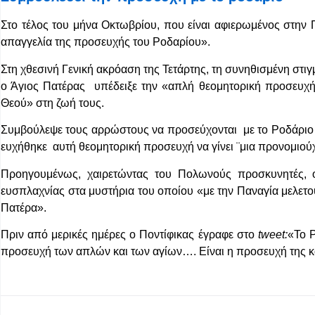
Στο τέλος του μήνα Οκτωβρίου, που είναι αφιερωμένος στη
απαγγελία της προσευχής του Ροδαρίου».
Στη χθεσινή Γενική ακρόαση της Τετάρτης, τη συνηθισμένη στι
ο Άγιος Πατέρας υπέδειξε την «απλή θεομητορική προσευχή»
Θεού» στη ζωή τους.
Συμβούλεψε τους αρρώστους να προσεύχονται με το Ροδάριο δι
ευχήθηκε αυτή θεομητορική προσευχή να γίνει ¨μια προνομιούχο
Προηγουμένως, χαιρετώντας του Πολωνούς προσκυνητές, ο
ευσπλαχνίας στα μυστήρια του οποίου «με την Παναγία μελετο
Πατέρα».
Πριν από μερικές ημέρες ο Ποντίφικας έγραφε στο
tweet:
«Το Ρ
προσευχή των απλών και των αγίων…. Είναι η προσευχή της κ