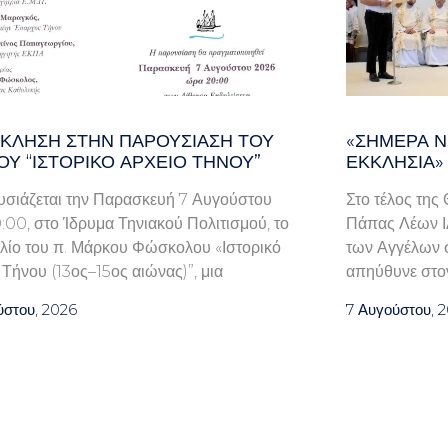
ΚΛΗΣΗ ΣΤΗΝ ΠΑΡΟΥΣΊΑΣΗ ΤΟΥ
«ΣΉΜΕΡΑ Ν
ΟΥ “ΙΣΤΟΡΙΚΌ ΑΡΧΕΊΟ ΤΉΝΟΥ”
ΕΚΚΛΗΣΊΑ»
ιάζεται την Παρασκευή 7 Αυγούστου
Στο τέλος της
0:00, στο Ίδρυμα Τηνιακού Πολιτισμού, το
Πάπας Λέων ΙΔ
βλίο του π. Μάρκου Φώσκολου «Ιστορικό
των Αγγέλων σ
 Τήνου (13ος–15ος αιώνας)”, μια
απηύθυνε στον
ύστου, 2026
7 Αυγούστου, 