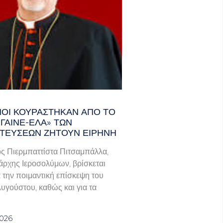
ΑΝΟΊ ΚΟΥΡΆΣΤΗΚΑΝ ΑΠΌ ΤΟ
ΓΑΙΝΕ-ΈΛΑ» ΤΩΝ
ΤΕΎΣΕΩΝ ΖΗΤΟΎΝ ΕΙΡΉΝΗ
ς Πιερμπαττίστα Πιτσαμπάλλα,
άρχης Ιεροσολύμων, βρίσκεται
α την ποιμαντική επίσκεψη του
Αυγούστου, καθώς και για τα
2026