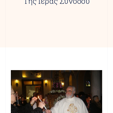
Της Ιεράς Συνόδου