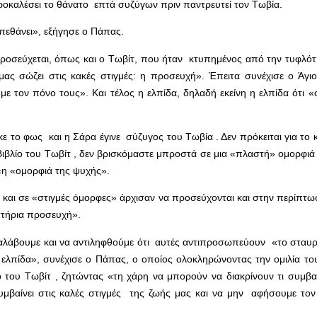
ροκαλέσει το θάνατο επτά συζύγων πριν παντρευτεί τον Τωβία.
 πεθάνει», εξήγησε ο Πάπας.
 προσεύχεται, όπως και ο Τωβίτ, που ήταν κτυπημένος από την τυφλότ
ς σώζει στις κακές στιγμές: η προσευχή». Έπειτα συνέχισε ο Άγιο
ε τον πόνο τους». Και τέλος η ελπίδα, δηλαδή εκείνη η ελπίδα ότι 
 το φως και η Σάρα έγινε σύζυγος του Τωβία . Δεν πρόκειται για το 
Βιβλίο του Τωβίτ , δεν βρισκόμαστε μπροστά σε μια «πλαστή» ομορφιά
«η «ομορφιά της ψυχής».
 και σε «στιγμές όμορφες» άρχισαν να προσεύχονται και στην περίπτω
στήρια προσευχή».
καταλάβουμε και να αντιληφθούμε ότι αυτές αντιπροσωπεύουν «το σταυ
ελπίδα», συνέχισε ο Πάπας, ο οποίος ολοκληρώνοντας την ομιλία του
 του Τωβίτ , ζητώντας «τη χάρη να μπορούν να διακρίνουν τι συμβαί
βαίνει στις καλές στιγμές της ζωής μας και να μην αφήσουμε τον