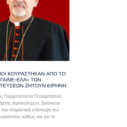
ΑΝΟΊ ΚΟΥΡΆΣΤΗΚΑΝ ΑΠΌ ΤΟ
ΓΑΙΝΕ-ΈΛΑ» ΤΩΝ
ΤΕΎΣΕΩΝ ΖΗΤΟΎΝ ΕΙΡΉΝΗ
ς Πιερμπαττίστα Πιτσαμπάλλα,
άρχης Ιεροσολύμων, βρίσκεται
α την ποιμαντική επίσκεψη του
Αυγούστου, καθώς και για τα