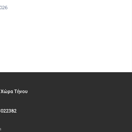
2026
– Χώρα Τήνου
3022382
α