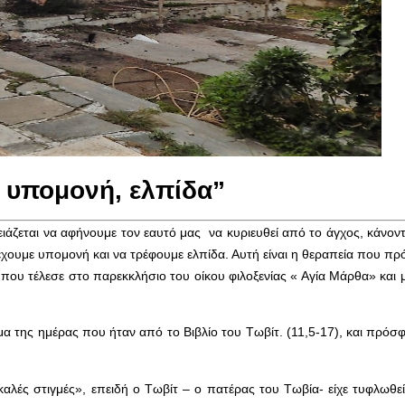
 υπομονή, ελπίδα”
ειάζεται να αφήνουμε τον εαυτό μας να κυριευθεί από το άγχος, κάνον
έχουμε υπομονή και να τρέφουμε ελπίδα. Αυτή είναι η θεραπεία που πρ
που τέλεσε στο παρεκκλήσιο του οίκου φιλοξενίας « Αγία Μάρθα» και 
 της ημέρας που ήταν από το Βιβλίο του Τωβίτ. (11,5-17), και πρόσφ
αλές στιγμές», επειδή ο Τωβίτ – ο πατέρας του Τωβία- είχε τυφλωθε