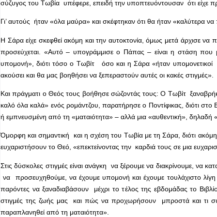
σύζυγος του Τωβία υπέφερε, επειδή την υποπτευόντουσαν ότι είχε π
Γι’ αυτούς ήταν «όλα μαύρα» και σκέφτηκαν ότι θα ήταν «καλύτερα να
Η Σάρα είχε σκεφθεί ακόμη και την αυτοκτονία, όμως μετά άρχισε να
προσεύχεται. «Αυτό – υπογράμμισε ο Πάπας – είναι η στάση που μα
υπομονή», διότι τόσο ο Τωβίτ όσο και η Σάρα «ήταν υπομονετικοί μ
ακούσει και θα μας βοηθήσει να ξεπεραστούν αυτές οι κακές στιγμές».
Και πράγματι ο Θεός τους βοήθησε σώζοντάς τους: Ο Τωβίτ ξαναβρήκε
καλό όλα καλά» ενός ρομάντζου, παρατήρησε ο Ποντίφικας, διότι στο 
ή εμπνευσμένη από τη «ματαιότητα» – αλλά μια «αυθεντική», δηλαδή 
Όμορφη και σημαντική και η σχέση του Τωβία με τη Σάρα, διότι ακόμη
ευχαριστήσουν το Θεό, «επεκτείνοντας την καρδιά τους σε μια ευχαρι
Στις δύσκολες στιγμές είναι ανάγκη να ξέρουμε να διακρίνουμε, να 
να προσευχηθούμε, να έχουμε υπομονή και έχουμε τουλάχιστο λίγη 
παρόντες να ξαναδιαβάσουν μέχρι το τέλος της εβδομάδας το Βιβλίο
στιγμές της ζωής μας και πώς να προχωρήσουν μπροστά και τι συμ
παραπλανηθεί από τη ματαιότητα».