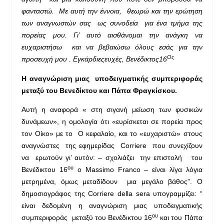
φανταστώ. Με αυτή την έννοια, θεωρώ και την ερώτηση
των αναγνωστών σας ως συνοδεία για ένα τμήμα της
πορείας μου. Γι’ αυτό αισθάνομαι την ανάγκη να
ευχαριστήσω και να βεβαιώσω όλους εσάς για την
Ος
προσευχή μου . Εγκάρδιες
ευχές
,
Βενέδικτος
16
Η αναγνώριση μιας υποδειγματικής συμπεριφοράς
μεταξύ του Βενεδίκτου και Πάπα Φραγκίσκου.
Αυτή η αναφορά « στη σιγανή μείωση των φυσικών
δυνάμεων», η ομολογία ότι «ευρίσκεται σε πορεία προς
τον Οίκο» με το Ο κεφαλαίο, και το «ευχαριστώ» στους
αναγνώστες της εφημερίδας Corriere που συνεχίζουν
να ερωτούν γι’ αυτόν: – σχολιάζει την επιστολή του
ου
Βενέδικτου 16
ο Massimo Franco – είναι λίγα λόγια
μετρημένα, όμως μεταδίδουν μια μεγάλο βάθος”. Ο
δημοσιογράφος της Corriere della sera υπογραμμίζει: “
είναι δεδομένη η αναγνώριση μιας υποδειγματικής
ου
συμπεριφοράς μεταξύ του Βενέδικτου 16
και του Πάπα