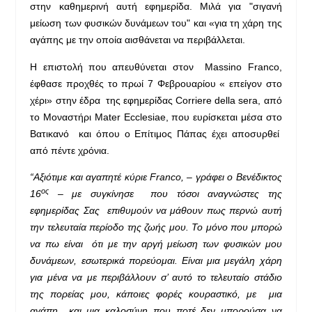
στην καθημερινή αυτή εφημερίδα. Μιλά για "σιγανή
μείωση των φυσικών δυνάμεων του" και «για τη χάρη της
αγάπης με την οποία αισθάνεται να περιβάλλεται.
Η επιστολή που απευθύνεται στον Massino Franco,
έφθασε προχθές το πρωί 7 Φεβρουαρίου « επείγον στο
χέρι» στην έδρα της εφημερίδας Corriere della sera, από
το Μοναστήρι Mater Ecclesiae, που ευρίσκεται μέσα στο
Βατικανό και όπου ο Επίτιμος Πάπας έχει αποσυρθεί
από πέντε χρόνια.
“Αξιότιμε και αγαπητέ κύριε
Franco
, – γράφει ο Βενέδικτος
ος
16
– με συγκίνησε που τόσοι αναγνώστες της
εφημερίδας Σας επιθυμούν να μάθουν πως περνώ αυτή
την τελευταία περίοδο της ζωής μου. Το μόνο που μπορώ
να πω είναι ότι με την αργή μείωση των φυσικών μου
δυνάμεων, εσωτερικά πορεύομαι. Είναι μια μεγάλη χάρη
για μένα να με περιβάλλουν σ’ αυτό το τελευταίο στάδιο
της πορείας μου, κάποιες φορές κουραστικό, με μια
αγάπη και μια καλοσύνη που ποτέ δεν μπορούσα να