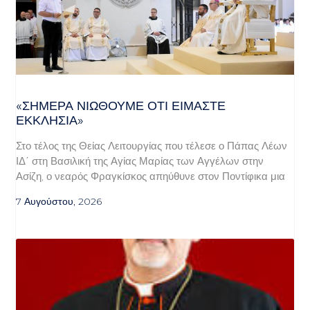
«ΣΉΜΕΡΑ ΝΙΏΘΟΥΜΕ ΌΤΙ ΕΊΜΑΣΤΕ
ΕΚΚΛΗΣΊΑ»
Στο τέλος της Θείας Λειτουργίας που τέλεσε ο Πάπας Λέων
ΙΔ΄ στη Βασιλική της Αγίας Μαρίας των Αγγέλων στην
Ασίζη, ο νεαρός Φραγκίσκος απηύθυνε στον Ποντίφικα μια
7 Αυγούστου, 2026