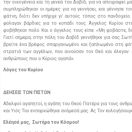
την οικογένεια και τη γενεά του Δαβίδ, για να απογραφεί μ
συμπληρώθηκαν οι ημέρες για να γεννήσει, και γέννησε τ
φάτνη, διότι δεν υπήρχε γι’ αυτούς τόπος στο πανδοχείο.
φύλαγαν βάρδιες για το κοπάδι τους. Άγγελος Κυρίου στ
φοβήθηκαν πολύ. Και ο άγγελος τους είπε: «Μη φοβάστε, δι
Γιατί σήμερα, στην πόλη του Δαβίδ γεννήθηκε για σας Σωτήρ
βρείτε ένα βρέφος σπαργανωμένο και ξαπλωμένο στη φάτν
στρατιά των αγγέλων, που αινούσαν τον Θεό και έλεγαν: 
ανθρώπους που ο Κύριος αγαπά»
Λόγος του Κυρίου
ΔΕΗΣΕΙΣ ΤΩΝ ΠΙΣΤΩΝ
Αδελφοί αγαπητοί, η αγάπη του Θεού Πατέρα για τους ανθρ
και Υιός Του ενσαρκώθηκε ανάμεσά μας. Ας Τον ευλογήσουμε
Ελέησέ μας, Σωτήρα του Κόσμου!