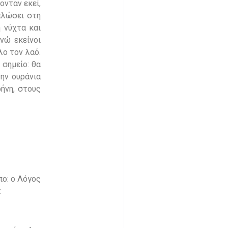
ονταν εκεί,
πλώσει στη
η νύχτα και
νώ εκείνοι
λο τον λαό.
 σημείο: θα
ην ουράνια
ήνη, στους
πο: ο Λόγος
: