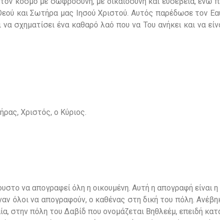
ό τον κόσμο με σωφροσύνη, με δικαιοσύνη και ευσέβεια, ενώ 
Θεού και Σωτήρα μας Ιησού Χριστού. Αυτός παρέδωσε τον Εα
 να σχηματίσει ένα καθαρό λαό που να Του ανήκει και να εί
ρας, Χριστός, ο Κύριος.
ουστο να απογραφεί όλη η οικουμένη. Αυτή η απογραφή είναι 
ιναν όλοι να απογραφούν, ο καθένας στη δική του πόλη. Ανέβη
αία, στην πόλη του Δαβίδ που ονομάζεται Βηθλεέμ, επειδή κα