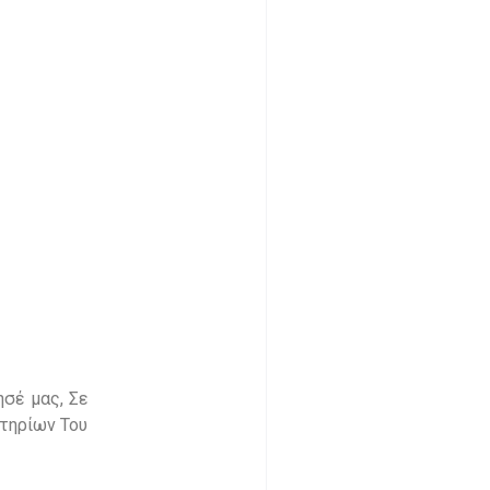
ησέ μας, Σε
στηρίων Του