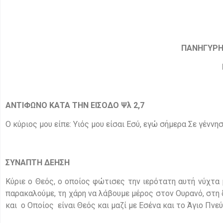
ΠΑΝΗΓΥΡ
ΑΝΤΙΦΩΝΟ ΚΑΤΑ ΤΗΝ ΕΙΣΟΔΟ Ψλ 2,7
Ο κύριος μου είπε: Υιός μου είσαι Εσύ, εγώ σήμερα Σε γέννησ
ΣΥΝΑΠΤΗ ΔΕΗΣΗ
Κύριε ο Θεός, ο οποίος φώτισες την ιερότατη αυτή νύχτα 
παρακαλούμε, τη χάρη να λάβουμε μέρος στον Ουρανό, στη
και ο Οποίος είναι Θεός και μαζί με Εσένα και το Άγιο Πνε