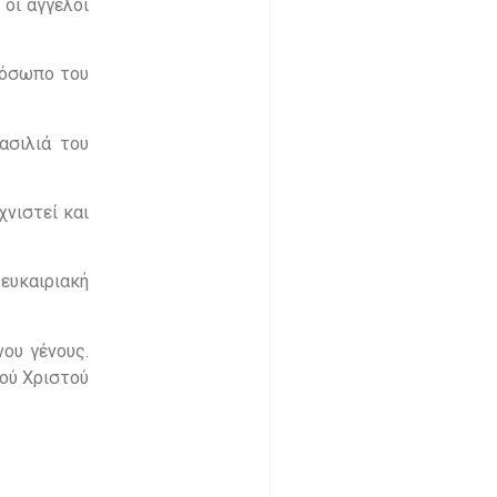
 οι άγγελοι
ρόσωπο του
ασιλιά του
χνιστεί και
ευκαιριακή
ου γένους.
σού Χριστού