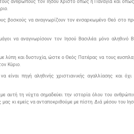
 στους ανθρώπους τον Ιησού Χριστό όπως η Παναγία και όπως
ριο.
τους βοσκούς να αναγνωρίζουν τον ενσαρκωμένο Θεό στο π
άγοι να αναγνωρίσουν τον Ιησού Βασιλέα μόνο αληθινό Β
 με λύπη και δυστυχία, ώστε ο Θεός Πατέρας να τους ευσπλα
ον Κύριο.
α είναι πηγή αληθινής χριστιανικής αγαλλίασης και όχι 
με αυτή τη νύχτα σημαδεύει την ιστορία όλου του ανθρώπιν
 μας κι εμείς να ανταποκριθούμε με πίστη. Διά μέσου του Ιη