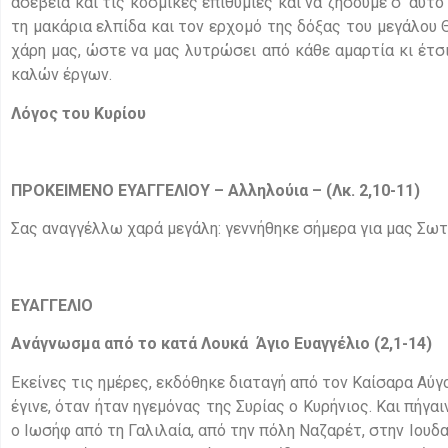
ασέβεια και τις κοσμικές επιθυμίες και να ζήσουμε σ’ αυτ
τη μακάρια ελπίδα και τον ερχομό της δόξας του μεγάλου 
χάρη μας, ώστε να μας λυτρώσει από κάθε αμαρτία κι έτσι
καλών έργων.
Λόγος του Κυρίου
ΠΡΟΚΕΙΜΕΝΟ ΕΥΑΓΓΕΛΙΟΥ – Αλληλούια –
(Λκ. 2,10-11)
Σας αναγγέλλω χαρά μεγάλη: γεννήθηκε σήμερα για μας Σωτή
ΕΥΑΓΓΕΛΙΟ
Ανάγνωσμα από το κατά Λουκά Άγιο Ευαγγέλιο (2,1-14)
Εκείνες τις ημέρες, εκδόθηκε διαταγή από τον Καίσαρα Αύγ
έγινε, όταν ήταν ηγεμόνας της Συρίας ο Κυρήνιος. Και πήγα
ο Ιωσήφ από τη Γαλιλαία, από την πόλη Ναζαρέτ, στην Ιουδ