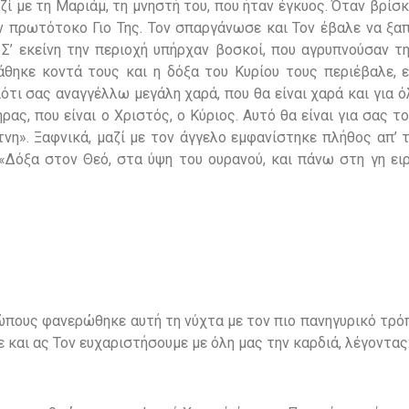
αζί με τη Μαριάμ, τη μνηστή του, που ήταν έγκυος. Όταν βρίσκ
ον πρωτότοκο Γιο Της. Τον σπαργάνωσε και Τον έβαλε να ξα
 Σ’ εκείνη την περιοχή υπήρχαν βοσκοί, που αγρυπνούσαν τ
άθηκε κοντά τους και η δόξα του Κυρίου τους περιέβαλε, ε
ότι σας αναγγέλλω μεγάλη χαρά, που θα είναι χαρά και για ό
ας, που είναι ο Χριστός, ο Κύριος. Αυτό θα είναι για σας το
η». Ξαφνικά, μαζί με τον άγγελο εμφανίστηκε πλήθος απ’ τ
«Δόξα στον Θεό, στα ύψη του ουρανού, και πάνω στη γη ειρ
.
ώπους φανερώθηκε αυτή τη νύχτα με τον πιο πανηγυρικό τρό
 και ας Τον ευχαριστήσουμε με όλη μας την καρδιά, λέγοντας