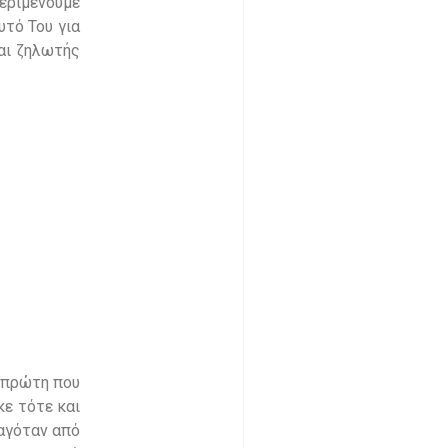
περιμένουμε
υτό Του για
ναι ζηλωτής
η πρώτη που
κε τότε και
ταγόταν από