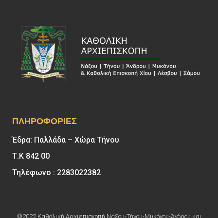
ΠΛΗΡΟΦΟΡΊΕΣ
Έδρα: Παλλάδα – Χώρα Τήνου
Τ.Κ 842 00
Τηλέφωνο : 2283022382
©2022 Καθολική Αρχιεπισκοπή Νάξου-Τήνου-Μυκόνου-Άνδρου και