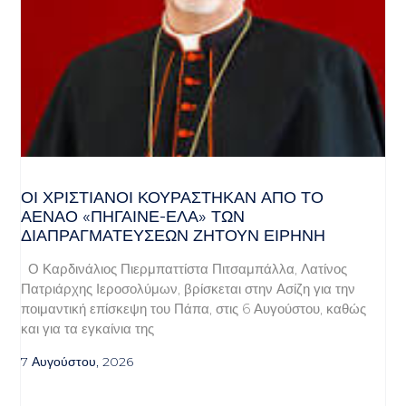
ΟΙ ΧΡΙΣΤΙΑΝΟΊ ΚΟΥΡΆΣΤΗΚΑΝ ΑΠΌ ΤΟ
ΑΈΝΑΟ «ΠΉΓΑΙΝΕ-ΈΛΑ» ΤΩΝ
ΔΙΑΠΡΑΓΜΑΤΕΎΣΕΩΝ ΖΗΤΟΎΝ ΕΙΡΉΝΗ
Ο Καρδινάλιος Πιερμπαττίστα Πιτσαμπάλλα, Λατίνος
Πατριάρχης Ιεροσολύμων, βρίσκεται στην Ασίζη για την
ποιμαντική επίσκεψη του Πάπα, στις 6 Αυγούστου, καθώς
και για τα εγκαίνια της
7 Αυγούστου, 2026