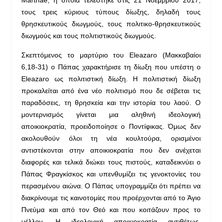
Marthae, η οποία τελέστηκε στις 21 Νοεμβρίου 2017,
τους τρεις κύριους τύπους δίωξης, δηλαδή τους
θρησκευτικούς διωγμούς, τους πολιτικο-θρησκευτικούς
διωγμούς και τους πολιτιστικούς διωγμούς.
Σκεπτόμενος το μαρτύριο του Eleazaro (Μακκαβαίοι
6,18-31) ο Πάπας χαρακτήρισε τη δίωξη που υπέστη ο
Eleazaro ως πολιτιστική δίωξη. Η πολιτιστική δίωξη
προκαλείται από ένα νέο πολιτισμό που δε σέβεται τις
παραδόσεις, τη θρησκεία και την ιστορία του λαού. Ο
μοντερνισμός γίνεται μια αληθινή ιδεολογική
αποικιοκρατία, προειδοποίησε ο Ποντίφικας. Όμως δεν
ακολουθούν όλοι τη νέα κουλτούρα, ορισμένοι
αντιστέκονται στην αποικιοκρατία που δεν ανέχεται
διαφορές και τελικά διώκει τους πιστούς, καταδεικνύει ο
Πάπας Φραγκίσκος και υπενθυμίζει τις γενοκτονίες του
περασμένου αιώνα. Ο Πάπας υπογραμμίζει ότι πρέπει να
διακρίνουμε τις καινοτομίες που προέρχονται από το Άγιο
Πνεύμα και από τον Θεό και που κοιτάζουν προς το
μέλλον. Η ιδεολογική αποικιοκρατία αντιθέτως,