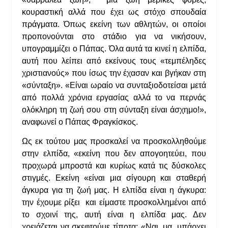
κουραστική αλλά που έχει ως στόχο σπουδαία
πράγματα. Όπως εκείνη των αθλητών, οι οποίοι
προπονούνται στο στάδιο για να νικήσουν,
υπογραμμίζει ο Πάπας. Όλα αυτά τα κινεί η ελπίδα,
αυτή που λείπει από εκείνους τους «τεμπέληδες
χριστιανούς» που ίσως την έχασαν και βγήκαν στη
«σύνταξη». «Είναι ωραίο να συνταξιοδοτείσαι μετά
από πολλά χρόνια εργασίας αλλά το να περνάς
ολόκληρη τη ζωή σου στη σύνταξη είναι άσχημο!»,
αναφωνεί ο Πάπας Φραγκίσκος.
Ως εκ τούτου μας προσκαλεί να προσκολληθούμε
στην ελπίδα, «εκείνη που δεν απογοητεύει, που
προχωρά μπροστά και κυρίως κατά τις δύσκολες
στιγμές. Εκείνη «είναι μια σίγουρη και σταθερή
άγκυρα για τη ζωή μας. Η ελπίδα είναι η άγκυρα:
την έχουμε ρίξει και είμαστε προσκολλημένοι από
το σχοινί της, αυτή είναι η ελπίδα μας. Δεν
χρειάζεται να σκεφτούμε τίποτα: «Ναι, μα, υπάρχει