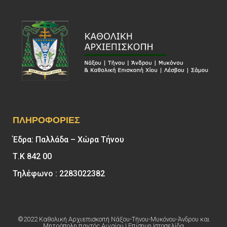
ΠΛΗΡΟΦΟΡΊΕΣ
Έδρα: Παλλάδα – Χώρα Τήνου
Τ.Κ 842 00
Τηλέφωνο : 2283022382
©2022 Καθολική Αρχιεπισκοπή Νάξου-Τήνου-Μυκόνου-Άνδρου και
Μητρόπολη παντός Αιγαίου | Επίσημη Ιστοσελίδα