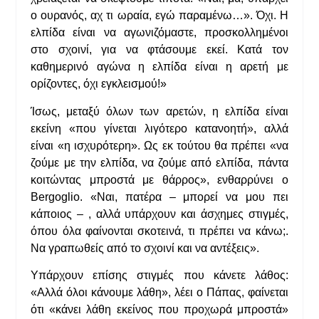
ο ουρανός, αχ τι ωραία, εγώ παραμένω…». Όχι. Η
ελπίδα είναι να αγωνιζόμαστε, προσκολλημένοι
στο σχοινί, για να φτάσουμε εκεί. Κατά τον
καθημερινό αγώνα η ελπίδα είναι η αρετή με
ορίζοντες, όχι εγκλεισμού!»
Ίσως, μεταξύ όλων των αρετών, η ελπίδα είναι
εκείνη «που γίνεται λιγότερο κατανοητή», αλλά
είναι «η ισχυρότερη». Ως εκ τούτου θα πρέπει «να
ζούμε με την ελπίδα, να ζούμε από ελπίδα, πάντα
κοιτώντας μπροστά με θάρρος», ενθαρρύνει ο
Bergoglio. «Ναι, πατέρα – μπορεί να μου πει
κάποιος – , αλλά υπάρχουν και άσχημες στιγμές,
όπου όλα φαίνονται σκοτεινά, τι πρέπει να κάνω;.
Να γραπωθείς από το σχοινί και να αντέξεις».
Υπάρχουν επίσης στιγμές που κάνετε λάθος:
«Αλλά όλοι κάνουμε λάθη», λέει ο Πάπας, φαίνεται
ότι «κάνει λάθη εκείνος που προχωρά μπροστά»