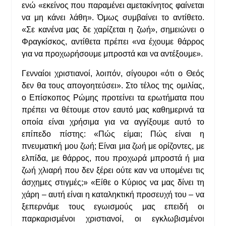
ενώ «εκείνος που παραμένει αμετακίνητος φαίνεται
να μη κάνει λάθη». Όμως συμβαίνει το αντίθετο.
«Σε κανένα μας δε χαρίζεται η ζωή», σημειώνει ο
Φραγκίσκος, αντίθετα πρέπει «να έχουμε θάρρος
για να προχωρήσουμε μπροστά και να αντέξουμε».
Γενναίοι χριστιανοί, λοιπόν, σίγουροι «ότι ο Θεός
δεν θα τους απογοητεύσει». Στο τέλος της ομιλίας,
ο Επίσκοπος Ρώμης προτείνει τα ερωτήματα που
πρέπει να θέτουμε στον εαυτό μας καθημερινά τα
οποία είναι χρήσιμα για να αγγίξουμε αυτό το
επίπεδο πίστης: «Πώς είμαι; Πώς είναι η
πνευματική μου ζωή; Είναι μια ζωή με ορίζοντες, με
ελπίδα, με θάρρος, που προχωρά μπροστά ή μια
ζωή χλιαρή που δεν ξέρει ούτε καν να υπομένει τις
άσχημες στιγμές;» «Είθε ο Κύριος να μας δίνει τη
χάρη – αυτή είναι η καταληκτική προσευχή του – να
ξεπερνάμε τους εγωισμούς μας επειδή οι
παρκαρισμένοι χριστιανοί, οι εγκλωβισμένοι