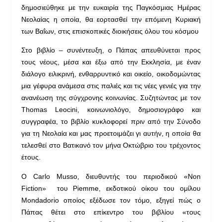
δημοσιεύθηκε με την ευκαιρία της Παγκόσμιας Ημέρας
Νεολαίας η οποία, θα εορτασθεί την επόμενη Κυριακή
των Βαΐων, στις επισκοπικές διοικήσεις όλου του κόσμου
Στο βιβλίο – συνέντευξη, ο Πάπας απευθύνεται προς
τους νέους, μέσα και έξω από την Εκκλησία, με έναν
διάλογο ειλικρινή, ενθαρρυντικό και οικείο, οικοδομώντας
μια γέφυρα ανάμεσα στις παλιές και τις νέες γενιές για την
ανανέωση της σύγχρονης κοινωνίας. Συζητώντας με τον
Thomas Leocini, κοινωνιολόγο, δημοσιογράφο και
συγγραφέα, το βιβλίο κυκλοφορεί πριν από την Σύνοδο
για τη Νεολαία και μας προετοιμάζει γι αυτήν, η οποία θα
τελεσθεί στο Βατικανό τον μήνα Οκτώβριο του τρέχοντος
έτους.
Ο Carlo Musso, διευθυντής του περιοδικού «Non
Fiction» του Piemme, εκδοτικού οίκου του ομίλου
Mondadoriο οποίος εξέδωσε τον τόμο, εξηγεί πώς ο
Πάπας θέτει στο επίκεντρο του βιβλίου «τους