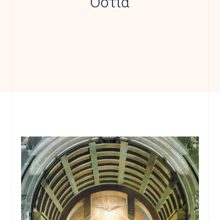
Όστια