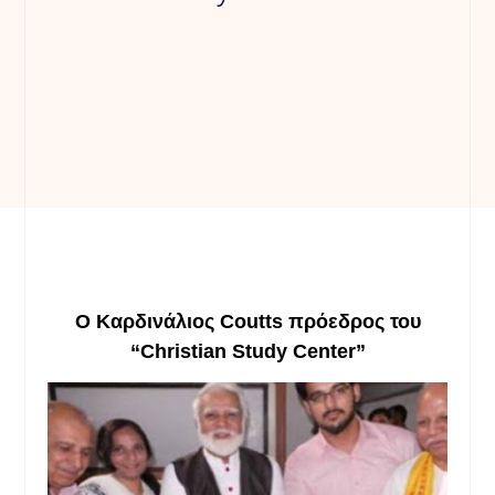
Ο
Καρδινάλιος
C
outts
πρόεδρος
του
“
C
hristian
S
tudy
C
enter”