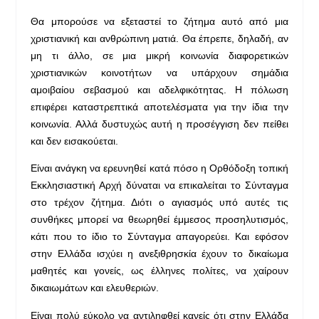
Θα μπορούσε να εξεταστεί το ζήτημα αυτό από μια
χριστιανική και ανθρώπινη ματιά. Θα έπρεπε, δηλαδή, αν
μη τι άλλο, σε μια μικρή κοινωνία διαφορετικών
χριστιανικών κοινοτήτων να υπάρχουν σημάδια
αμοιβαίου σεβασμού και αδελφικότητας. Η πόλωση
επιφέρει καταστρεπτικά αποτελέσματα για την ίδια την
κοινωνία. Αλλά δυστυχώς αυτή η προσέγγιση δεν πείθει
και δεν εισακούεται.
Είναι ανάγκη να ερευνηθεί κατά πόσο η Ορθόδοξη τοπική
Εκκλησιαστική Αρχή δύναται να επικαλείται το Σύνταγμα
στο τρέχον ζήτημα. Διότι ο αγιασμός υπό αυτές τις
συνθήκες μπορεί να θεωρηθεί έμμεσος προσηλυτισμός,
κάτι που το ίδιο το Σύνταγμα απαγορεύει. Και εφόσον
στην Ελλάδα ισχύει η ανεξιθρησκία έχουν το δικαίωμα
μαθητές και γονείς, ως έλληνες πολίτες, να χαίρουν
δικαιωμάτων και ελευθεριών.
Είναι πολύ εύκολο να αντιληφθεί κανείς ότι στην Ελλάδα