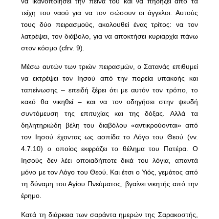
να ικανοποιήσει την πείνα του και να πηδήξει από τα
τείχη του ναού για να τον σώσουν οι άγγελοι. Αυτούς
τους δύο πειρασμούς, ακολουθεί ένας τρίτος: να τον
λατρέψει, τον διάβολο, για να αποκτήσει κυριαρχία πάνω
στον κόσμο (cfrv. 9).
Μέσω αυτών των τριών πειρασμών, ο Σατανάς επιθυμεί
να εκτρέψει τον Ιησού από την πορεία υπακοής και
ταπείνωσης – επειδή ξέρει ότι με αυτόν τον τρόπο, το
κακό θα νικηθεί – και να τον οδηγήσει στην ψευδή
συντόμευση της επιτυχίας και της δόξας. Αλλά τα
δηλητηριώδη βέλη του διαβόλου «αντικρούονται» από
τον Ιησού έχοντας ως ασπίδα το Λόγο του Θεού (vv.
4.7.10) ο οποίος εκφράζει το θέλημα του Πατέρα. Ο
Ιησούς δεν λέει οποιαδήποτε δικά του λόγια, απαντά
μόνο με τον Λόγο του Θεού. Και έτσι ο Υιός, γεμάτος από
τη δύναμη του Αγίου Πνεύματος, βγαίνει νικητής από την
έρημο.
Κατά τη διάρκεια των σαράντα ημερών της Σαρακοστής,