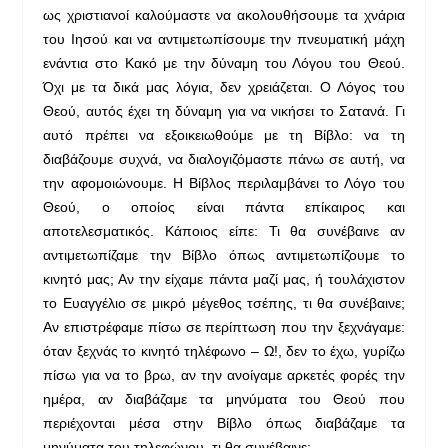
ως χριστιανοί καλούμαστε να ακολουθήσουμε τα χνάρια
του Ιησού και να αντιμετωπίσουμε την πνευματική μάχη
ενάντια στο Κακό με την δύναμη του Λόγου του Θεού.
Όχι με τα δικά μας λόγια, δεν χρειάζεται. Ο Λόγος του
Θεού, αυτός έχει τη δύναμη για να νικήσει το Σατανά. Γι
αυτό πρέπει να εξοικειωθούμε με τη Βίβλο: να τη
διαβάζουμε συχνά, να διαλογιζόμαστε πάνω σε αυτή, να
την αφομοιώνουμε. Η Βίβλος περιλαμβάνει το Λόγο του
Θεού, ο οποίος είναι πάντα επίκαιρος και
αποτελεσματικός. Κάποιος είπε: Τι θα συνέβαινε αν
αντιμετωπίζαμε την Βίβλο όπως αντιμετωπίζουμε το
κινητό μας; Αν την είχαμε πάντα μαζί μας, ή τουλάχιστον
το Ευαγγέλιο σε μικρό μέγεθος τσέπης, τι θα συνέβαινε;
Αν επιστρέφαμε πίσω σε περίπτωση που την ξεχνάγαμε:
όταν ξεχνάς το κινητό τηλέφωνο – Ω!, δεν το έχω, γυρίζω
πίσω για να το βρω, αν την ανοίγαμε αρκετές φορές την
ημέρα, αν διαβάζαμε τα μηνύματα του Θεού που
περιέχονται μέσα στην Βίβλο όπως διαβάζαμε τα
μηνύματα του τηλεφώνου, τι θα συνέβαινε;