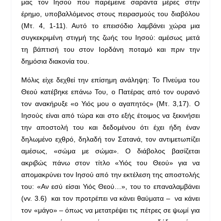
μας τον Ιησού που παρέμεινε σαράντα μέρες στην
έρημο, υποβαλλόμενος στους πειρασμούς του διαβόλου
(Μτ. 4, 1-11). Αυτό το επεισόδιο λαμβάνει χώρα μια
συγκεκριμένη στιγμή της ζωής του Ιησού: αμέσως μετά
τη βάπτισή του στον Ιορδάνη ποταμό και πριν την
δημόσια διακονία του.
Μόλις είχε δεχθεί την επίσημη ανάληψη: Το Πνεύμα του
Θεού κατέβηκε επάνω Του, ο Πατέρας από τον ουρανό
τον ανακήρυξε «ο Υιός μου ο αγαπητός» (Μτ. 3,17). Ο
Ιησούς είναι από τώρα και στο εξής έτοιμος να ξεκινήσει
την αποστολή του και δεδομένου ότι έχει ήδη έναν
δηλωμένο εχθρό, δηλαδή τον Σατανά, τον αντιμετωπίζει
αμέσως, «σώμα με σώμα». Ο διάβολος βασίζεται
ακριβώς πάνω στον τίτλο «Υιός του Θεού» για να
απομακρύνει τον Ιησού από την εκτέλεση της αποστολής
του: «Αν εσύ είσαι Υιός Θεού…», του το επαναλαμβάνει
(vv. 3.6) και τον προτρέπει να κάνει θαύματα – να κάνει
τον «μάγο» – όπως να μετατρέψει τις πέτρες σε ψωμί για