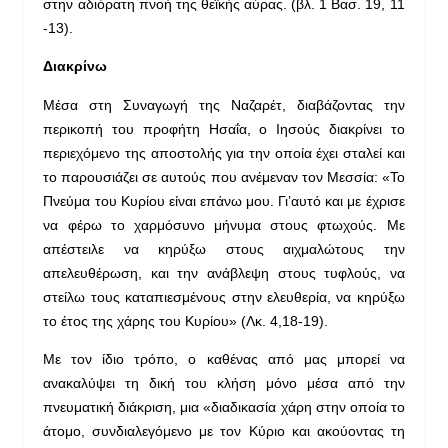
στην αδιόρατη πνοή της θεϊκής αύρας. (βλ. 1 Βασ. 19, 11
-13).
Διακρίνω
Μέσα στη Συναγωγή της Ναζαρέτ, διαβάζοντας την
περικοπή του προφήτη Ησαΐα, ο Ιησούς διακρίνει το
περιεχόμενο της αποστολής για την οποία έχει σταλεί και
το παρουσιάζει σε αυτούς που ανέμεναν τον Μεσσία: «Το
Πνεύμα του Κυρίου είναι επάνω μου. Γι’αυτό και με έχρισε
να φέρω το χαρμόσυνο μήνυμα στους φτωχούς. Με
απέστειλε να κηρύξω στους αιχμαλώτους την
απελευθέρωση, και την ανάβλεψη στους τυφλούς, να
στείλω τους καταπιεσμένους στην ελευθερία, να κηρύξω
το έτος της χάρης του Κυρίου» (Λκ. 4,18-19).
Με τον ίδιο τρόπο, ο καθένας από μας μπορεί να
ανακαλύψει τη δική του κλήση μόνο μέσα από την
πνευματική διάκριση, μια «διαδικασία χάρη στην οποία το
άτομο, συνδιαλεγόμενο με τον Κύριο και ακούοντας τη