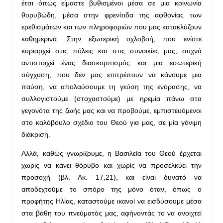
έτσι όπως είμαστε βυθισμένοι μέσα σε μια κοινωνία
θορυβώδη, μέσα στην φρενίτιδα της αφθονίας των
ερεθισμάτων και των πληροφοριών που μας κατακλύζουν
καθημερινά. Στην εξωτερική οχλοβοή, που ενίοτε
κυριαρχεί στις πόλεις και στις συνοικίες μας, συχνά
αντιστοιχεί ένας διασκορπισμός και μια εσωτερική
σύγχυση, που δεν μας επιτρέπουν να κάνουμε μια
παύση, να απολαύσουμε τη γεύση της ενόρασης, να
συλλογιστούμε (στοχαστούμε) με ηρεμία πάνω στα
γεγονότα της ζωής μας και να προβούμε, εμπιστευόμενοι
στο καλόβουλο σχέδιο του Θεού για μας, σε μία γόνιμη
διάκριση.
Αλλά, καθώς γνωρίζουμε, η Βασιλεία του Θεού έρχεται
χωρίς να κάνει θόρυβο και χωρίς να προσελκύει την
προσοχή (βλ. Λκ. 17,21), και είναι δυνατό να
αποδεχτούμε το σπόρο της μόνο όταν, όπως ο
προφήτης Ηλίας, καταστούμε ικανοί να εισδύσουμε μέσα
στα βάθη του πνεύματός μας, αφήνοντάς το να ανοιχτεί