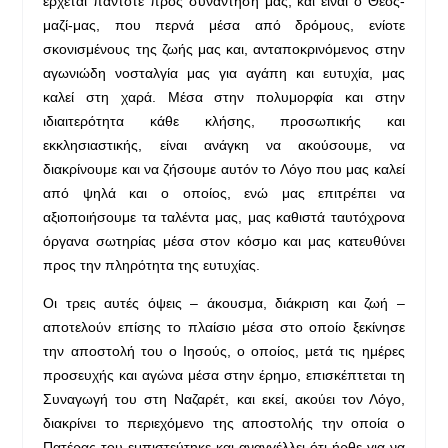
έρχεται πάντοτε προς συνάντησή μας, και είναι ο Θεός-
μαζί-μας, που περνά μέσα από δρόμους, ενίοτε
σκονισμένους της ζωής μας και, ανταποκρινόμενος στην
αγωνιώδη νοσταλγία μας για αγάπη και ευτυχία, μας
καλεί στη χαρά. Μέσα στην πολυμορφία και στην
ιδιαιτερότητα κάθε κλήσης, προσωπικής και
εκκλησιαστικής, είναι ανάγκη να ακούσουμε, να
διακρίνουμε και να ζήσουμε αυτόν το Λόγο που μας καλεί
από ψηλά και ο οποίος, ενώ μας επιτρέπει να
αξιοποιήσουμε τα ταλέντα μας, μας καθιστά ταυτόχρονα
όργανα σωτηρίας μέσα στον κόσμο και μας κατευθύνει
προς την πληρότητα της ευτυχίας.
Οι τρεις αυτές όψεις – άκουσμα, διάκριση και ζωή –
αποτελούν επίσης το πλαίσιο μέσα στο οποίο ξεκίνησε
την αποστολή του ο Ιησούς, ο οποίος, μετά τις ημέρες
προσευχής και αγώνα μέσα στην έρημο, επισκέπτεται τη
Συναγωγή του στη Ναζαρέτ, και εκεί, ακούει τον Λόγο,
διακρίνει το περιεχόμενο της αποστολής την οποία ο
Πατέρας του εμπιστεύτηκε και αναγγέλλει ότι ήρθε για να