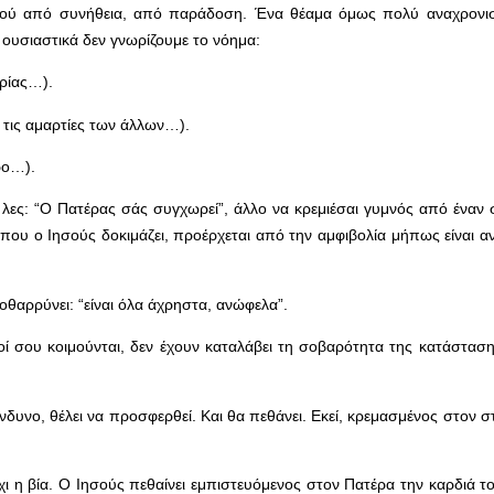
Θεού από συνήθεια, από παράδοση. Ένα θέαμα όμως πολύ αναχρονισ
 ουσιαστικά δεν γνωρίζουμε το νόημα:
ηρίας…).
ε τις αμαρτίες των άλλων…).
ρο…).
α λες: “Ο Πατέρας σάς συγχωρεί”, άλλο να κρεμιέσαι γυμνός από έναν 
που ο Ιησούς δοκιμάζει, προέρχεται από την αμφιβολία μήπως είναι 
οθαρρύνει: “είναι όλα άχρηστα, ανώφελα”.
κοί σου κοιμούνται, δεν έχουν καταλάβει τη σοβαρότητα της κατάστασ
κίνδυνο, θέλει να προσφερθεί. Και θα πεθάνει. Εκεί, κρεμασμένος στον 
ι η βία. Ο Ιησούς πεθαίνει εμπιστευόμενος στον Πατέρα την καρδιά τ