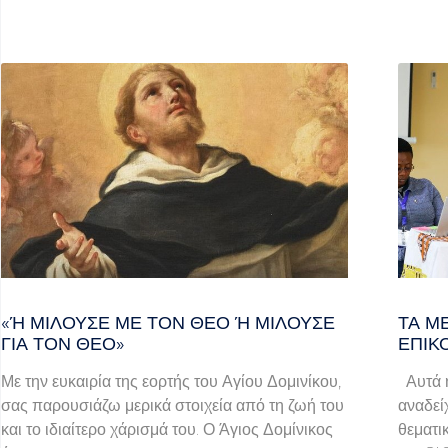
«Ή ΜΙΛΟΎΣΕ ΜΕ ΤΟΝ ΘΕΌ Ή ΜΙΛΟΎΣΕ ΓΙ
ΤΑ Μ
Α ΤΟΝ ΘΕΌ»
ΕΠΙΚ
Με την ευκαιρία της εορτής του Αγίου Δομινίκου,
Αυτά ή
σας παρουσιάζω μερικά στοιχεία από τη ζωή του
αναδεί
και το ιδιαίτερο χάρισμά του. Ο Άγιος Δομίνικος
θεματι