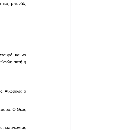
τικό, μπανάλ,
σταυρό, και να
ανώφελη αυτή η
ης. Ανώφελα: ο
σταυρό. Ο Θεός
ου, εκπνέοντας