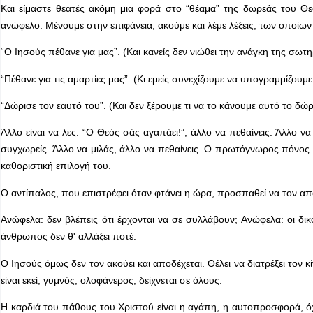
Και είμαστε θεατές ακόμη μια φορά στο “θέαμα” της δωρεάς του 
ανώφελο. Μένουμε στην επιφάνεια, ακούμε και λέμε λέξεις, των οποίων
“Ο Ιησούς πέθανε για μας”. (Και κανείς δεν νιώθει την ανάγκη της σωτ
“Πέθανε για τις αμαρτίες μας”. (Κι εμείς συνεχίζουμε να υπογραμμίζουμ
“Δώρισε τον εαυτό του”. (Και δεν ξέρουμε τι να το κάνουμε αυτό το δώ
Άλλο είναι να λες: “Ο Θεός σάς αγαπάει!”, άλλο να πεθαίνεις. Άλλο ν
συγχωρείς. Άλλο να μιλάς, άλλο να πεθαίνεις. Ο πρωτόγνωρος πόνος 
καθοριστική επιλογή του.
Ο αντίπαλος, που επιστρέφει όταν φτάνει η ώρα, προσπαθεί να τον απ
Ανώφελα: δεν βλέπεις ότι έρχονται να σε συλλάβουν; Ανώφελα: οι δι
άνθρωπος δεν θ' αλλάξει ποτέ.
Ο Ιησούς όμως δεν τον ακούει και αποδέχεται. Θέλει να διατρέξει τον 
είναι εκεί, γυμνός, ολοφάνερος, δείχνεται σε όλους.
Η καρδιά του πάθους του Χριστού είναι η αγάπη, η αυτοπροσφορά, όχ