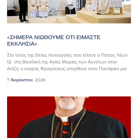
«ΣΉΜΕΡΑ ΝΙΏΘΟΥΜΕ ΌΤΙ ΕΊΜΑΣΤΕ
ΕΚΚΛΗΣΊΑ»
Στο τέλος της Θείας Λειτουργίας που τέλεσε ο Πάπας Λέων
ΙΔ΄ στη Βασιλική της Αγίας Μαρίας των Αγγέλων στην
Ασίζη, ο νεαρός Φραγκίσκος απηύθυνε στον Ποντίφικα μια
7 Αυγούστου, 2026