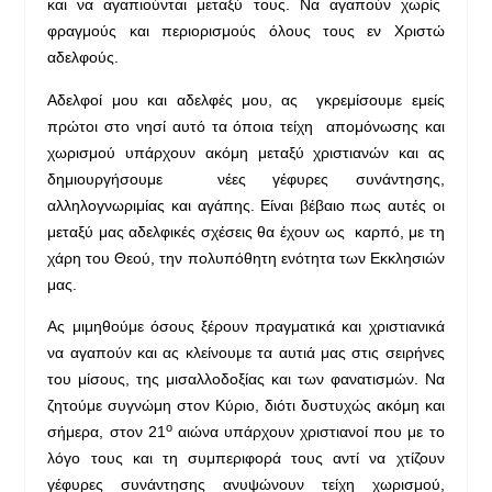
και να αγαπιούνται μεταξύ τους. Να αγαπούν χωρίς
φραγμούς και περιορισμούς όλους τους εν Χριστώ
αδελφούς.
Αδελφοί μου και αδελφές μου, ας γκρεμίσουμε εμείς
πρώτοι στο νησί αυτό τα όποια τείχη απομόνωσης και
χωρισμού υπάρχουν ακόμη μεταξύ χριστιανών και ας
δημιουργήσουμε νέες γέφυρες συνάντησης,
αλληλογνωριμίας και αγάπης. Είναι βέβαιο πως αυτές οι
μεταξύ μας αδελφικές σχέσεις θα έχουν ως καρπό, με τη
χάρη του Θεού, την πολυπόθητη ενότητα των Εκκλησιών
μας.
Ας μιμηθούμε όσους ξέρουν πραγματικά και χριστιανικά
να αγαπούν και ας κλείνουμε τα αυτιά μας στις σειρήνες
του μίσους, της μισαλλοδοξίας και των φανατισμών. Να
ζητούμε συγνώμη στον Κύριο, διότι δυστυχώς ακόμη και
ο
σήμερα, στον 21
αιώνα υπάρχουν χριστιανοί που με το
λόγο τους και τη συμπεριφορά τους αντί να χτίζουν
γέφυρες συνάντησης ανυψώνουν τείχη χωρισμού,