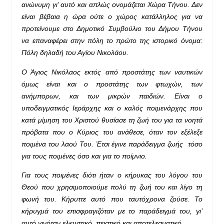
ανώνυμη γι’ αυτό και απλώς ονομάζεται Χώρα Τήνου. Δεν
είναι βέβαια η ώρα ούτε ο χώρος κατάλληλος για να
προτείνουμε στο Δημοτικό Συμβούλιο του Δήμου Τήνου
να επαναφέρει στην πόλη το πρώτο της ιστορικό όνομα:
Πόλη δηλαδή του Αγίου Νικολάου.
Ο Άγιος Νικόλαος εκτός από προστάτης των ναυτικών
όμως είναι και ο προστάτης των φτωχών, των
ανήμπορων, και των μικρών παιδιών. Είναι ο
υποδειγματικός Ιεράρχης και ο καλός ποιμενάρχης που
κατά μίμηση του Χριστού θυσίασε τη ζωή του για τα νοητά
πρόβατα που ο Κύριος του ανάθεσε, όταν τον εξέλεξε
ποιμένα του λαού Του. Έτσι έγινε παράδειγμα ζωής τόσο
για τους ποιμένες όσο και για το ποίμνιο.
Για τους ποιμένες διότι ήταν ο κήρυκας του λόγου του
Θεού που χρησιμοποιούμε πολύ τη ζωή του και λίγο τη
φωνή του. Κήρυττε αυτό που ταυτόχρονα ζούσε. Το
κήρυγμά του επισφραγιζόταν με το παράδειγμά του, γι’
αυτό γινόταν ελκυστικό, πειστικό και αποτελεσματικό.