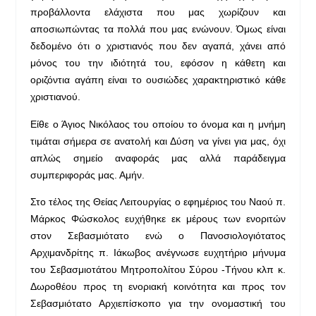
προβάλλοντα ελάχιστα που μας χωρίζουν και
αποσιωπώντας τα πολλά που μας ενώνουν. Όμως είναι
δεδομένο ότι ο χριστιανός που δεν αγαπά, χάνει από
μόνος του την ιδιότητά του, εφόσον η κάθετη και
οριζόντια αγάπη είναι το ουσιώδες χαρακτηριστικό κάθε
χριστιανού.
Είθε ο Άγιος Νικόλαος του οποίου το όνομα και η μνήμη
τιμάται σήμερα σε ανατολή και Δύση να γίνει για μας, όχι
απλώς σημείο αναφοράς μας αλλά παράδειγμα
συμπεριφοράς μας. Αμήν.
Στο τέλος της Θείας Λειτουργίας ο εφημέριος του Ναού π.
Μάρκος Φώσκολος ευχήθηκε εκ μέρους των ενοριτών
στον Σεβασμιότατο ενώ ο Πανοσιολογιότατος
Αρχιμανδρίτης π. Ιάκωβος ανέγνωσε ευχητήριο μήνυμα
του Σεβασμιοτάτου Μητροπολίτου Σύρου -Τήνου κλπ κ.
Δωροθέου προς τη ενοριακή κοινότητα και προς τον
Σεβασμιότατο Αρχιεπίσκοπο για την ονομαστική του