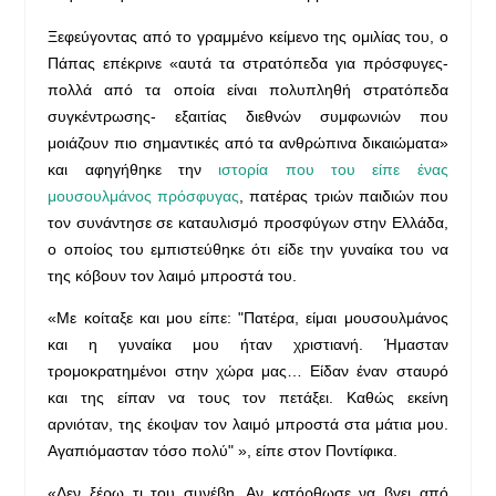
Ξεφεύγοντας από το γραμμένο κείμενο της ομιλίας του, ο
Πάπας επέκρινε «αυτά τα στρατόπεδα για πρόσφυγες-
πολλά από τα οποία είναι πολυπληθή στρατόπεδα
συγκέντρωσης- εξαιτίας διεθνών συμφωνιών που
μοιάζουν πιο σημαντικές από τα ανθρώπινα δικαιώματα»
και αφηγήθηκε την
ιστορία που του είπε ένας
μουσουλμάνος πρόσφυγας
, πατέρας τριών παιδιών που
τον συνάντησε σε καταυλισμό προσφύγων στην Ελλάδα,
ο οποίος του εμπιστεύθηκε ότι είδε την γυναίκα του να
της κόβουν τον λαιμό μπροστά του.
«Με κοίταξε και μου είπε: "Πατέρα, είμαι μουσουλμάνος
και η γυναίκα μου ήταν χριστιανή. Ήμασταν
τρομοκρατημένοι στην χώρα μας… Είδαν έναν σταυρό
και της είπαν να τους τον πετάξει. Καθώς εκείνη
αρνιόταν, της έκοψαν τον λαιμό μπροστά στα μάτια μου.
Αγαπιόμασταν τόσο πολύ" », είπε στον Ποντίφικα.
«Δεν ξέρω τι του συνέβη. Αν κατόρθωσε να βγει από