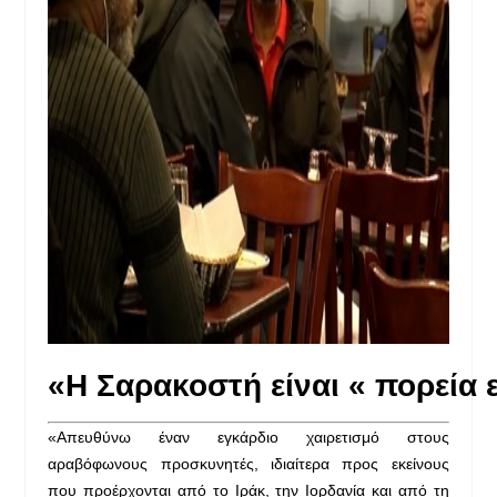
«
Η
Σαρακοστή
είναι
«
πορεία
«
Α
πευθύνω έναν εγκάρδιο χαιρετισμό στους
αραβόφωνους προσκυνητές, ιδιαίτερα προς εκείνους
που προέρχονται από το Ιράκ, την Ιορδανία και από τη