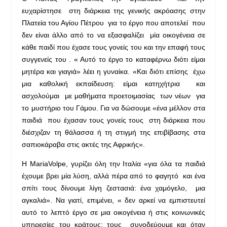
ευχαρίστησε στη διάρκεια της γενικής ακρόασης στην
Πλατεία του Αγίου Πέτρου για το έργο που αποτελεί που
δεν είναι άλλο από το να εξασφαλίζει μία οικογένεια σε
κάθε παιδί που έχασε τους γονείς του και την επαφή τους
συγγενείς του . « Αυτό το έργο το καταφέρνω διότι είμαι
μητέρα και γιαγιά» λέει η γυναίκα. «Και διότι επίσης έχω
μια καθολική εκπαίδευση: είμαι κατηχήτρια και
ασχολούμαι με μαθήματα προετοιμασίας των νέων για
το μυστήριο του Γάμου. Για να δώσουμε «ένα μέλλον στα
παιδιά που έχασαν τους γονείς τους στη διάρκεια που
διέσχιζαν τη θάλασσα ή τη στιγμή της επιβίβασης στα
σαπιοκάραβα στις ακτές της Αφρικής».
Η MariaVolpe, γυρίζει όλη την Ιταλία «για όλα τα παιδιά
έχουμε βρει μία λύση, αλλά πέρα από το φαγητό και ένα
σπίτι τους δίνουμε λίγη ζεστασιά: ένα χαμόγελο, μια
αγκαλιά». Να γιατί, επιμένει, « δεν αρκεί να εμπιστευτεί
αυτό το λεπτό έργο σε μια οικογένεια ή στις κοινωνικές
υπηρεσίες του κράτους: τους συνοδεύουμε και όταν