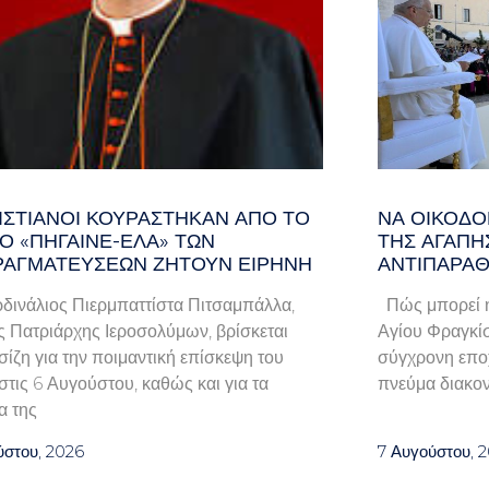
ΡΙΣΤΙΑΝΟΊ ΚΟΥΡΆΣΤΗΚΑΝ ΑΠΌ ΤΟ
ΝΑ ΟΙΚΟΔ
Ο «ΠΉΓΑΙΝΕ-ΈΛΑ» ΤΩΝ
ΤΗΣ ΑΓΆΠΗΣ
ΡΑΓΜΑΤΕΎΣΕΩΝ ΖΗΤΟΎΝ ΕΙΡΉΝΗ
ΑΝΤΙΠΑΡΑ
ινάλιος Πιερμπαττίστα Πιτσαμπάλλα,
Πώς μπορεί η
ς Πατριάρχης Ιεροσολύμων, βρίσκεται
Αγίου Φραγκίσ
σίζη για την ποιμαντική επίσκεψη του
σύγχρονη εποχ
στις 6 Αυγούστου, καθώς και για τα
πνεύμα διακον
α της
ύστου, 2026
7 Αυγούστου, 