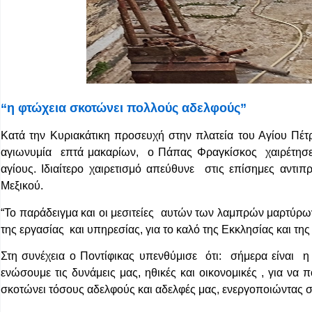
“η φτώχεια σκοτώνει πολλούς αδελφούς”
Κατά την Κυριακάτικη προσευχή στην πλατεία του Αγίου Πέτ
αγιωνυμία επτά μακαρίων, ο Πάπας Φραγκίσκος χαιρέτησε
αγίους. Ιδιαίτερο χαιρετισμό απεύθυνε στις επίσημες αντιπρ
Μεξικού.
“Το παράδειγμα και οι μεσιτείες αυτών των λαμπρών μαρτύρ
της εργασίας και υπηρεσίας, για το καλό της Εκκλησίας και της 
Στη συνέχεια ο Ποντίφικας υπενθύμισε ότι: σήμερα είναι η 
ενώσουμε τις δυνάμεις μας, ηθικές και οικονομικές , για να
σκοτώνει τόσους αδελφούς και αδελφές μας, ενεργοποιώντας σοβα