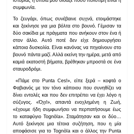
ιστορίας η οποία μου δίδαξε πόσο πολύτιμη είναι η
συμφωνία.
Το ζευγάρι, όπως συνέβαινε συχνά, ετοιμάστηκε
και ξεκίνησε για μια βόλτα στο βουνό. Γέμισαν τα
δύο σακίδια με πράγματα που ανήκουν στον ένα ή
στον άλλο. Αυτό ποτέ δεν είχε δημιουργήσει
κάποια δυσκολία. Είναι κανόνας να πηγαίνουν στο
βουνό πάντα μαζί. Αλλά εκείνη την ημέρα, μετά από
καμιά εκατοστή βήματα, βρέθηκαν μπροστά σε ένα
σταυροδρόμι.
«Πάμε στο Punta Ces!», είπε ξερά – κοφτά ο
Φαβιανός με τον τόνο κάποιου που συνηθίζει να
δίνει εντολές και που δεν επιτρέπει να έχει λόγο η
σύζυγος. «Όχι!», απαντά ενοχλημένη η Ζωή,
«έχουμε ήδη συμφωνήσει να περπατήσουμε έως
το καταφύγιο Tognòla». Σταμάτησαν και οι δύο…
Αυτό ξεκίνησε μια τέτοια συζήτηση, που η μία
αποφάσισε για το Tognòla και ο άλλος την Punta