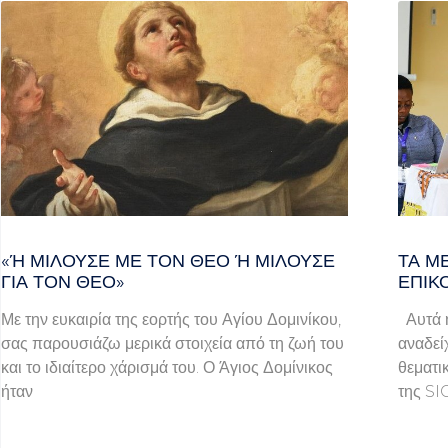
«Ή ΜΙΛΟΎΣΕ ΜΕ ΤΟΝ ΘΕΌ Ή ΜΙΛΟΎΣΕ ΓΙ
ΤΑ Μ
Α ΤΟΝ ΘΕΌ»
ΕΠΙΚ
Με την ευκαιρία της εορτής του Αγίου Δομινίκου,
Αυτά ή
σας παρουσιάζω μερικά στοιχεία από τη ζωή του
αναδεί
και το ιδιαίτερο χάρισμά του. Ο Άγιος Δομίνικος
θεματι
ήταν
της SI