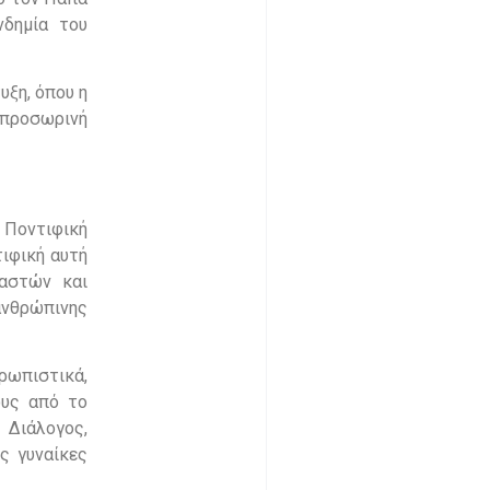
νδημία του
υξη, όπου η
 προσωρινή
 Ποντιφική
ιφική αυτή
αστών και
ανθρώπινης
ρωπιστικά,
ους από το
 Διάλογος,
ς γυναίκες