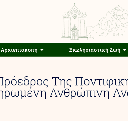
Αρχιεπίσκοπος
Αρχιεπισκοπή
Εκκλησιαστ
Αρχιεπισκοπή
Εκκλησιαστική Ζωή
Πρόεδρος Της Ποντιφικ
ληρωμένη Ανθρώπινη Αν