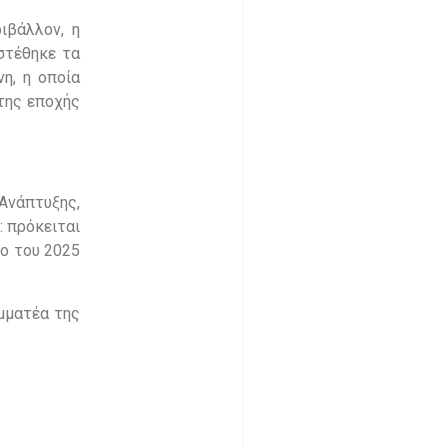
ιβάλλον, η
οστέθηκε τα
η, η οποία
της εποχής
νάπτυξης,
: πρόκειται
ιο του 2025
μματέα της