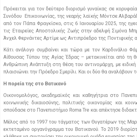
Πρόκειται για τον δεύτερο διορισμό γυναίκας σε κορυφαί
Συνόδου Επικοινωνίας, της νεαρής λαϊκής Μόντσε Αλβαράδο
από τον Πάπα Φραγκίσκο, στις 6 Ιανουαρίου 2025, της ηγ
τις Εταιρείες Αποστολικής Ζωής στην αδελφή Σιμόνα Μπρ
Άνχελ Φερνάντες Αρτίμε ως Αντιπρόεδρο της Ποντιφικής α
Κάτι ανάλογο συμβαίνει και τώρα με τον Καρδινάλιο Φά
Αίθουσας Τύπου της Αγίας Έδρας – μετακινείται από τη 
Ανθρώπινη Ανάπτυξη στη θέση του αντινομάρχη, με ειδικ
πλαισιώνει την Πρόεδρο Σμερίλι. Και οι δύο θα αναλάβουν 
Η πορεία της στο Βατικανό
Οικονομολόγος, ακαδημαϊκός και καθηγήτρια στο Πανεπι
κοινωνικής δικαιοσύνης, πολιτικής οικονομίας και κοι
σπούδασε στο Πανεπιστήμιο Roma Tre και απέκτησε διδακτ
Μέλος από το 1997 του τάγματος των Θυγατέρων της Μαρί
εκτεταμένο οργανόγραμμα του Βατικανού. Το 2019 διορί
κλήθηκε να συντονίσει την οικονομική ομάδα εργασίας της 