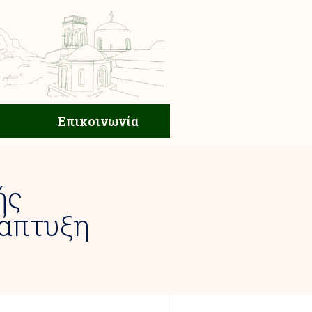
ική Ζωή
Επικοινωνία
Επικοινωνία
ής
άπτυξη