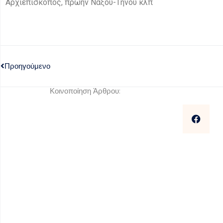
Αρχιεπίσκοπος, πρώην Νάξου-Τήνου κλπ
Προηγούμενο
Κοινοποίηση Άρθρου: