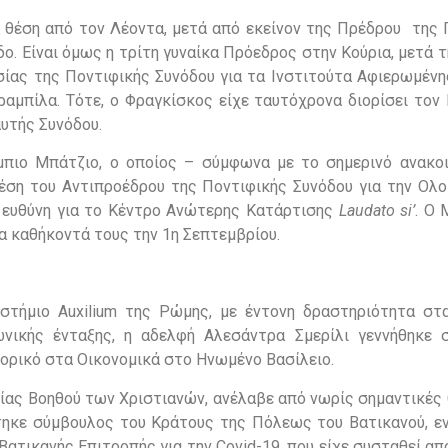
α θέση από τον Λέοντα, μετά από εκείνον της Πρέδρου της 
. Είναι όμως η τρίτη γυναίκα Πρόεδρος στην Κούρια, μετά 
εσίας της Ποντιφικής Συνόδου για τα Ινστιτούτα Αφιερωμέν
αμπίλα. Τότε, ο Φραγκίσκος είχε ταυτόχρονα διορίσει τον 
υτής Συνόδου.
μπιο Μπάτζιο, ο οποίος – σύμφωνα με το σημερινό ανακο
θέση του Αντιπροέδρου της Ποντιφικής Συνόδου για την Ολ
ή ευθύνη για το Κέντρο Ανώτερης Κατάρτισης
Laudato si’
. Ο 
τα καθήκοντά τους την 1η Σεπτεμβρίου.
στήμιο Auxilium της Ρώμης, με έντονη δραστηριότητα στ
νωνικής ένταξης, η αδελφή Αλεσάντρα Σμερίλι γεννήθηκε 
ορικό στα Οικονομικά στο Ηνωμένο Βασίλειο.
ας Βοηθού των Χριστιανών, ανέλαβε από νωρίς σημαντικές 
στηκε σύμβουλος του Κράτους της Πόλεως του Βατικανού, ε
Βατικανής Επιτροπής για την Covid-19, που είχε συσταθεί α