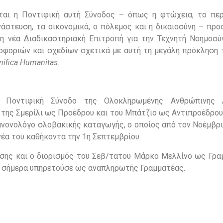
ται η Ποντιφική αυτή Σύνοδος – όπως η φτώχεια, το περ
νάστευση, τα οικονομικά, ο πόλεμος και η δικαιοσύνη – πρ
τη νέα Διαδικαστηριακή Επιτροπή για την Τεχνητή Νοημοσύν
ροφοριών και σχεδίων σχετικά με αυτή τη μεγάλη πρόκληση 
ifica Humanitas
.
 Ποντιφική Σύνοδο της Ολοκληρωμένης Ανθρώπινης Α
 της Σμερίλι ως Προέδρου και του Μπάτζιο ως Αντιπροέδρου
κανονολόγο σλοβακικής καταγωγής, ο οποίος από τον Νοέμβρ
νέα του καθήκοντα την 1η Σεπτεμβρίου.
ίσης και ο διορισμός του Σεβ/τατου Μάρκο Μελλίνο ως Γρα
ρι σήμερα υπηρετούσε ως αναπληρωτής Γραμματέας.