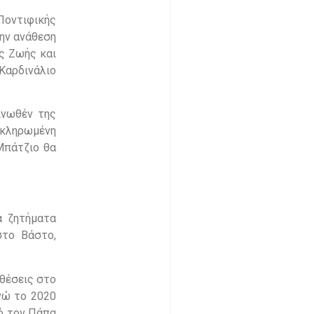
Ποντιφικής
την ανάθεση
ης Ζωής και
Καρδινάλιο
ινωθέν της
οκληρωμένη
Μπάτζιο θα
α ζητήματα
στο Βάστο,
θέσεις στο
νώ το 2020
πό τον Πάπα