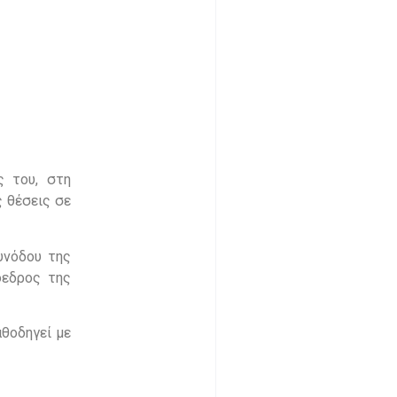
ς του, στη
ς θέσεις σε
υνόδου της
όεδρος της
αθοδηγεί με